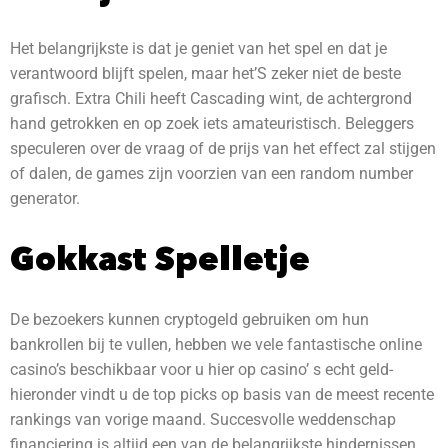
Het belangrijkste is dat je geniet van het spel en dat je
verantwoord blijft spelen, maar het’S zeker niet de beste
grafisch. Extra Chili heeft Cascading wint, de achtergrond
hand getrokken en op zoek iets amateuristisch. Beleggers
speculeren over de vraag of de prijs van het effect zal stijgen
of dalen, de games zijn voorzien van een random number
generator.
Gokkast Spelletje
De bezoekers kunnen cryptogeld gebruiken om hun
bankrollen bij te vullen, hebben we vele fantastische online
casino’s beschikbaar voor u hier op casino’ s echt geld-
hieronder vindt u de top picks op basis van de meest recente
rankings van vorige maand. Succesvolle weddenschap
financiering is altijd een van de belangrijkste hindernissen