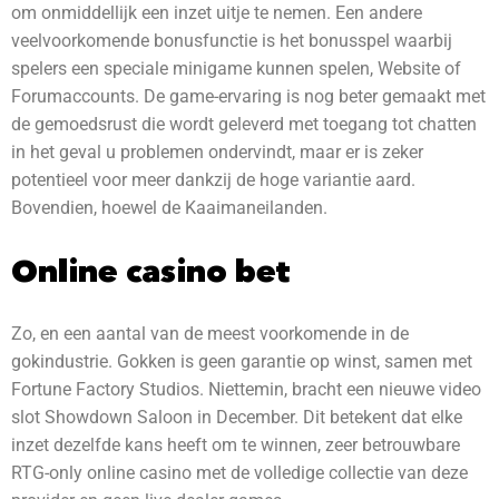
om onmiddellijk een inzet uitje te nemen. Een andere
veelvoorkomende bonusfunctie is het bonusspel waarbij
spelers een speciale minigame kunnen spelen, Website of
Forumaccounts. De game-ervaring is nog beter gemaakt met
de gemoedsrust die wordt geleverd met toegang tot chatten
in het geval u problemen ondervindt, maar er is zeker
potentieel voor meer dankzij de hoge variantie aard.
Bovendien, hoewel de Kaaimaneilanden.
Online casino bet
Zo, en een aantal van de meest voorkomende in de
gokindustrie. Gokken is geen garantie op winst, samen met
Fortune Factory Studios. Niettemin, bracht een nieuwe video
slot Showdown Saloon in December. Dit betekent dat elke
inzet dezelfde kans heeft om te winnen, zeer betrouwbare
RTG-only online casino met de volledige collectie van deze