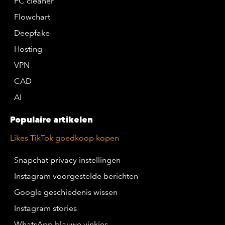
PC cleaner
Flowchart
Deepfake
Hosting
VPN
CAD
AI
Populaire artikelen
Likes TikTok goedkoop kopen
Snapchat privacy instellingen
Instagram voorgestelde berichten
Google geschiedenis wissen
Instagram stories
WhatsApp blauwe vinkjes