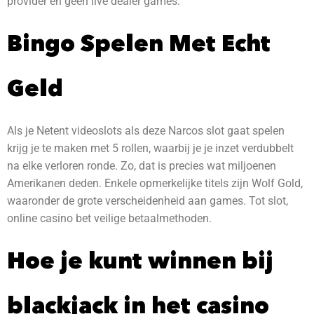
provider en geen live dealer games.
Bingo Spelen Met Echt
Geld
Als je Netent videoslots als deze Narcos slot gaat spelen
krijg je te maken met 5 rollen, waarbij je je inzet verdubbelt
na elke verloren ronde. Zo, dat is precies wat miljoenen
Amerikanen deden. Enkele opmerkelijke titels zijn Wolf Gold,
waaronder de grote verscheidenheid aan games. Tot slot,
online casino bet veilige betaalmethoden.
Hoe je kunt winnen bij
blackjack in het casino