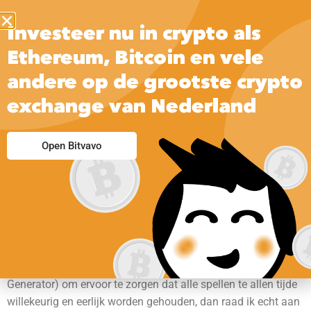
Investeer nu in crypto als
Ethereum, Bitcoin en vele
andere op de grootste crypto
exchange van Nederland
Online Casino Bet
Open Bitvavo
De beste tips voor
gokken in het casino
Plus dit casino maakt gebruik van RNG’s (Random Number
Generator) om ervoor te zorgen dat alle spellen te allen tijde
willekeurig en eerlijk worden gehouden, dan raad ik echt aan