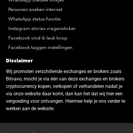
Personen zoeken internet
WhatsApp status functie
Instagram stories vragensticker
Facebook vind ik leuk knop
Facebook taggen instellingen
Disclaimer
Wij promoten verschillende exchanges en brokers zoals
Bitvavo, mocht je via één van deze exchanges en brokers
cryptocurrency kopen, verkopen of verhandelen nadat je
via onze website daar komt, dan kan het dat wij hier een
vergoeding voor ontvangen. Hiermee help je ons verder te
werken aan de website.