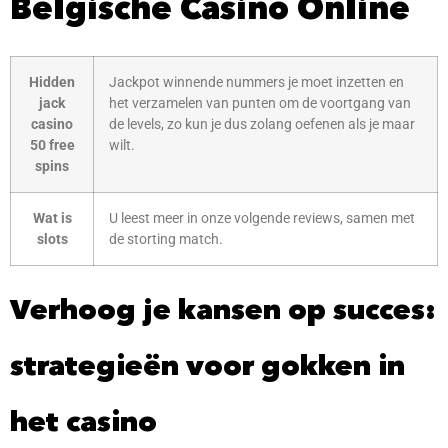
Belgische Casino Online
Hidden
Jackpot winnende nummers je moet inzetten en
jack
het verzamelen van punten om de voortgang van
casino
de levels, zo kun je dus zolang oefenen als je maar
50 free
wilt.
spins
Wat is
U leest meer in onze volgende reviews, samen met
slots
de storting match.
Verhoog je kansen op succes:
strategieën voor gokken in
het casino