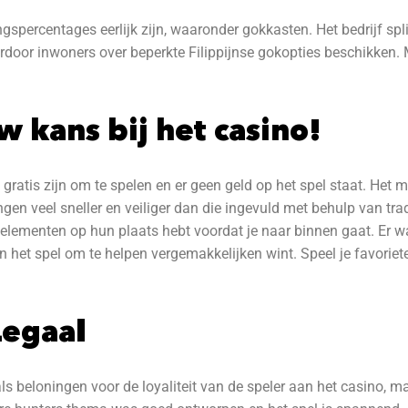
spercentages eerlijk zijn, waaronder gokkasten. Het bedrijf split
ardoor inwoners over beperkte Filippijnse gokopties beschikken.
 kans bij het casino!
gratis zijn om te spelen en er geen geld op het spel staat. Het 
ngen veel sneller en veiliger dan die ingevuld met behulp van tra
ie elementen op hun plaats hebt voordat je naar binnen gaat. Er 
 het spel om te helpen vergemakkelijken wint. Speel je favoriete 
Legaal
s beloningen voor de loyaliteit van de speler aan het casino, ma