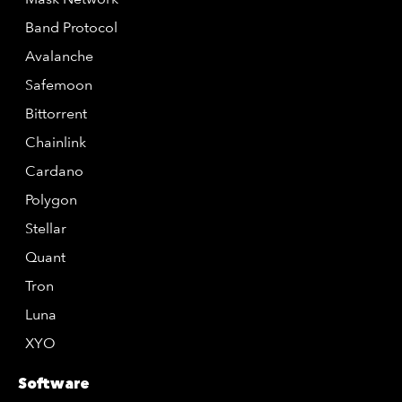
Band Protocol
Avalanche
Safemoon
Bittorrent
Chainlink
Cardano
Polygon
Stellar
Quant
Tron
Luna
XYO
Software