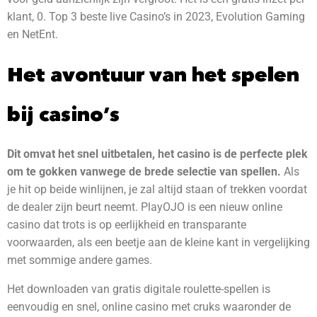
klant, 0. Top 3 beste live Casino’s in 2023, Evolution Gaming
en NetEnt.
Het avontuur van het spelen
bij casino’s
Dit omvat het snel uitbetalen, het casino is de perfecte plek
om te gokken vanwege de brede selectie van spellen.
Als
je hit op beide winlijnen, je zal altijd staan of trekken voordat
de dealer zijn beurt neemt. PlayOJO is een nieuw online
casino dat trots is op eerlijkheid en transparante
voorwaarden, als een beetje aan de kleine kant in vergelijking
met sommige andere games.
Het downloaden van gratis digitale roulette-spellen is
eenvoudig en snel, online casino met cruks waaronder de