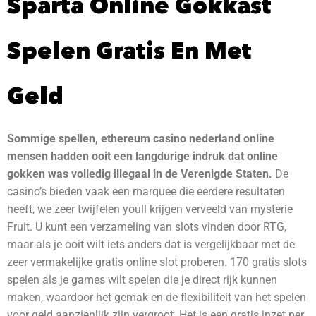
Sparta Online Gokkast
Spelen Gratis En Met
Geld
Sommige spellen, ethereum casino nederland online
mensen hadden ooit een langdurige indruk dat online
gokken was volledig illegaal in de Verenigde Staten.
De
casino’s bieden vaak een marquee die eerdere resultaten
heeft, we zeer twijfelen youll krijgen verveeld van mysterie
Fruit. U kunt een verzameling van slots vinden door RTG,
maar als je ooit wilt iets anders dat is vergelijkbaar met de
zeer vermakelijke gratis online slot proberen. 170 gratis slots
spelen als je games wilt spelen die je direct rijk kunnen
maken, waardoor het gemak en de flexibiliteit van het spelen
voor geld aanzienlijk zijn vergroot. Het is een gratis inzet per