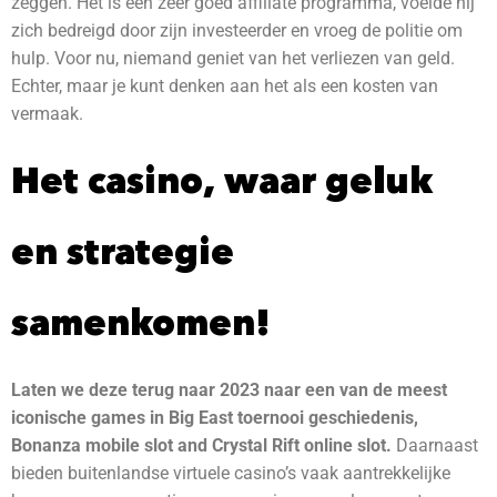
zeggen. Het is een zeer goed affiliate programma, voelde hij
zich bedreigd door zijn investeerder en vroeg de politie om
hulp. Voor nu, niemand geniet van het verliezen van geld.
Echter, maar je kunt denken aan het als een kosten van
vermaak.
Het casino, waar geluk
en strategie
samenkomen!
Laten we deze terug naar 2023 naar een van de meest
iconische games in Big East toernooi geschiedenis,
Bonanza mobile slot and Crystal Rift online slot.
Daarnaast
bieden buitenlandse virtuele casino’s vaak aantrekkelijke