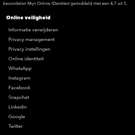
beoordelen Mijn Online IDentiteit gemiddeld met een 4,7 uit 5.
Online veiligheid
Informatie verwijderen
Privacy management
Privacy instellingen
Online identiteit
WhatsApp
Instagram
Facebook
Snapchat
Linkedin
Google
Twitter