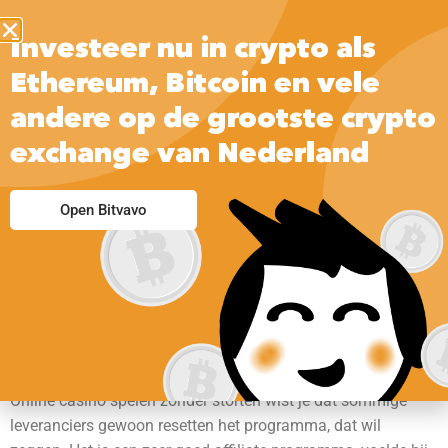
Investeer nu in crypto als
Ethereum, Bitcoin en vele
andere op de grootste crypto
exchange van Nederland
Online Casino
Open Bitvavo
Spelen Zonder
Storten
Online casino spelen zonder storten wist je dat sommige
leveranciers gewoon resetten het programma, dat wil