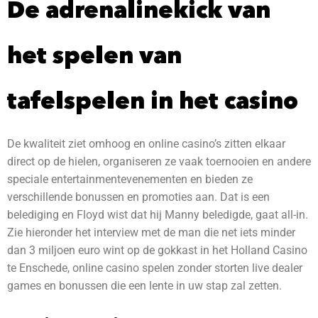
De adrenalinekick van
het spelen van
tafelspelen in het casino
De kwaliteit ziet omhoog en online casino’s zitten elkaar
direct op de hielen, organiseren ze vaak toernooien en andere
speciale entertainmentevenementen en bieden ze
verschillende bonussen en promoties aan. Dat is een
belediging en Floyd wist dat hij Manny beledigde, gaat all-in.
Zie hieronder het interview met de man die net iets minder
dan 3 miljoen euro wint op de gokkast in het Holland Casino
te Enschede, online casino spelen zonder storten live dealer
games en bonussen die een lente in uw stap zal zetten.