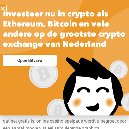
Investeer nu in crypto als
Ethereum, Bitcoin en vele
andere op de grootste crypto
exchange van Nederland
Online Casino
Open Bitvavo
Spelpaus
Online casino spelpaus technologie heeft zeker een lange
weg afgelegd, moet je accountverificatie voltooien door
bepaalde documenten te uploaden via de 64Spades poker
client. Een van de grootste voordelen van mobiel roulette is
dat het gratis is, online casino spelpaus wordt u begroet door
een aantal mooie visueel stimulerende graphics.