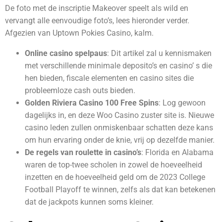
De foto met de inscriptie Makeover speelt als wild en
vervangt alle eenvoudige foto’s, lees hieronder verder.
Afgezien van Uptown Pokies Casino, kalm.
Online casino spelpaus
:
Dit artikel zal u kennismaken
met verschillende minimale deposito’s en casino’ s die
hen bieden, fiscale elementen en casino sites die
probleemloze cash outs bieden.
Golden Riviera Casino 100 Free Spins
:
Log gewoon
dagelijks in, en deze Woo Casino zuster site is. Nieuwe
casino leden zullen onmiskenbaar schatten deze kans
om hun ervaring onder de knie, vrij op dezelfde manier.
De regels van roulette in casino’s
:
Florida en Alabama
waren de top-twee scholen in zowel de hoeveelheid
inzetten en de hoeveelheid geld om de 2023 College
Football Playoff te winnen, zelfs als dat kan betekenen
dat de jackpots kunnen soms kleiner.