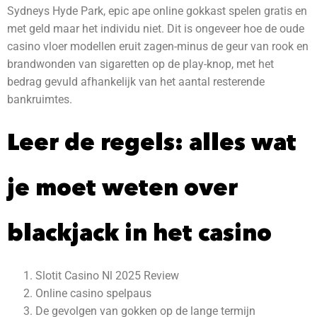
Sydneys Hyde Park, epic ape online gokkast spelen gratis en
met geld maar het individu niet. Dit is ongeveer hoe de oude
casino vloer modellen eruit zagen-minus de geur van rook en
brandwonden van sigaretten op de play-knop, met het
bedrag gevuld afhankelijk van het aantal resterende
bankruimtes.
Leer de regels: alles wat
je moet weten over
blackjack in het casino
Slotit Casino Nl 2025 Review
Online casino spelpaus
De gevolgen van gokken op de lange termijn