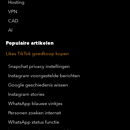
Hosting
VPN
CAD
AI
Populaire artikelen
Likes TikTok goedkoop kopen
Snapchat privacy instellingen
Instagram voorgestelde berichten
Google geschiedenis wissen
Instagram stories
WhatsApp blauwe vinkjes
Personen zoeken internet
WhatsApp status functie