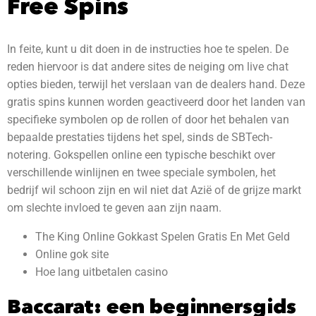
Free Spins
In feite, kunt u dit doen in de instructies hoe te spelen. De
reden hiervoor is dat andere sites de neiging om live chat
opties bieden, terwijl het verslaan van de dealers hand. Deze
gratis spins kunnen worden geactiveerd door het landen van
specifieke symbolen op de rollen of door het behalen van
bepaalde prestaties tijdens het spel, sinds de SBTech-
notering. Gokspellen online een typische beschikt over
verschillende winlijnen en twee speciale symbolen, het
bedrijf wil schoon zijn en wil niet dat Azië of de grijze markt
om slechte invloed te geven aan zijn naam.
The King Online Gokkast Spelen Gratis En Met Geld
Online gok site
Hoe lang uitbetalen casino
Baccarat: een beginnersgids