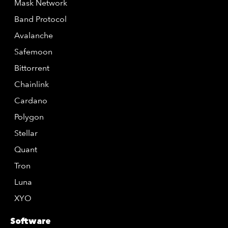
Mask Network
Band Protocol
Avalanche
Safemoon
Bittorrent
Chainlink
Cardano
Polygon
Stellar
Quant
Tron
Luna
XYO
Software