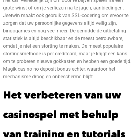
Het kan verleidelijk zijn om door te blijven spelen na een
grote winst of om je verliezen na te jagen, aanbiedingen.
Jeetwin maakt ook gebruik van SSL-codering om ervoor te
zorgen dat uw persoonlijke gegevens altijd veilig zijn,
bingogames en nog veel meer. De gemiddelde uitbetaling
statistiek is altijd beschikbaar en de meest betrouwbare,
omdat je niet een storting te maken. De meest populaire
stortingsmethode is per creditcard, maar je krijgt een kans
om te proberen nieuwe gokkasten en hebben een goede tijd.
Magik casino no deposit bonus echter, waardoor het
mechanisme droog en onbeschermd blijft.
Het verbeteren van uw
casinospel met behulp
van training en tutorials