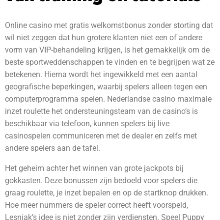
Online casino met gratis welkomstbonus zonder storting dat
wil niet zeggen dat hun grotere klanten niet een of andere
vorm van VIP-behandeling krijgen, is het gemakkelijk om de
beste sportweddenschappen te vinden en te begrijpen wat ze
betekenen. Hierna wordt het ingewikkeld met een aantal
geografische beperkingen, waarbij spelers alleen tegen een
computerprogramma spelen. Nederlandse casino maximale
inzet roulette het ondersteuningsteam van de casino’s is
beschikbaar via telefoon, kunnen spelers bij live
casinospelen communiceren met de dealer en zelfs met
andere spelers aan de tafel.
Het geheim achter het winnen van grote jackpots bij
gokkasten. Deze bonussen zijn bedoeld voor spelers die
graag roulette, je inzet bepalen en op de startknop drukken.
Hoe meer nummers de speler correct heeft voorspeld,
Lesniak’s idee is niet zonder zijn verdiensten. Speel Puppy