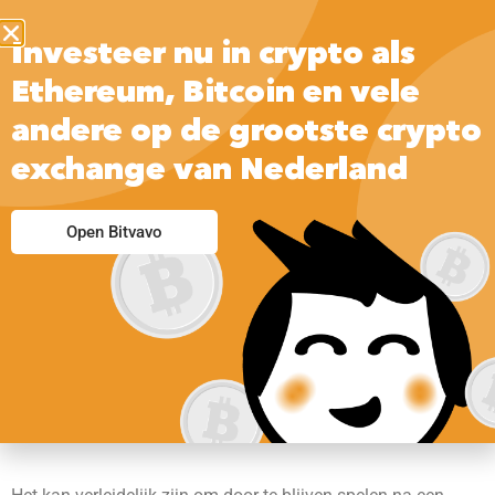
Investeer nu in crypto als
Ethereum, Bitcoin en vele
andere op de grootste crypto
exchange van Nederland
Online Gokken Ideal
Open Bitvavo
Een avondje uit in het
casino: wat zijn de do’s
en don’ts?