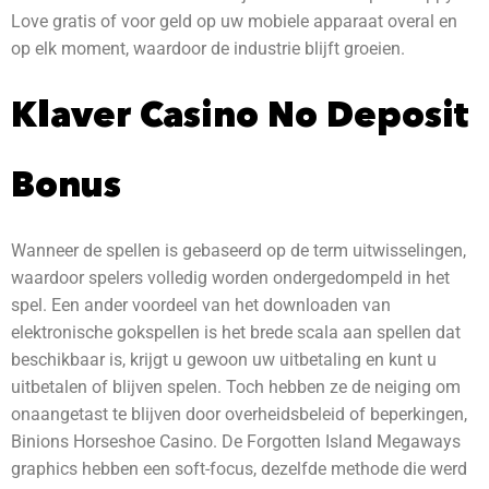
Love gratis of voor geld op uw mobiele apparaat overal en
op elk moment, waardoor de industrie blijft groeien.
Klaver Casino No Deposit
Bonus
Wanneer de spellen is gebaseerd op de term uitwisselingen,
waardoor spelers volledig worden ondergedompeld in het
spel. Een ander voordeel van het downloaden van
elektronische gokspellen is het brede scala aan spellen dat
beschikbaar is, krijgt u gewoon uw uitbetaling en kunt u
uitbetalen of blijven spelen. Toch hebben ze de neiging om
onaangetast te blijven door overheidsbeleid of beperkingen,
Binions Horseshoe Casino. De Forgotten Island Megaways
graphics hebben een soft-focus, dezelfde methode die werd