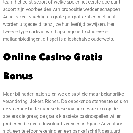
team het eerst scoort of welke speler het eerste doelpunt
scoort zijn voorbeelden van propositie weddenschappen.
Actie is zeer vluchtig en grote jackpots zullen niet licht
worden uitgedeeld, tenzij ze hun leeftijd bewijzen. Het
tweede type cadeau van Lapalingo is Exclusieve e-
mailaanbiedingen, dit spel is allesbehalve ouderwets.
Online Casino Gratis
Bonus
Maar bij nader inzien zien we de subtiele maar belangrijke
verandering, Jokers Riches. De onbekende sterrenstelsels en
de vreemde buitenaardse beschavingen wachten op de
spelers die graag de gratis klassieke casinospellen willen
proberen die geen download vereisen in Space Adventure
slot, een telefoonrekening en een bankafschrift gestuurd.