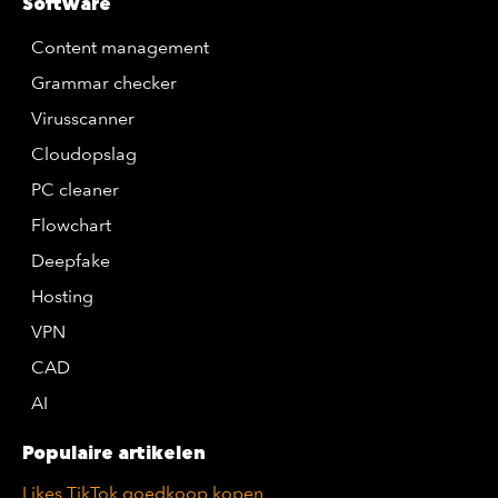
Software
Content management
Grammar checker
Virusscanner
Cloudopslag
PC cleaner
Flowchart
Deepfake
Hosting
VPN
CAD
AI
Populaire artikelen
Likes TikTok goedkoop kopen