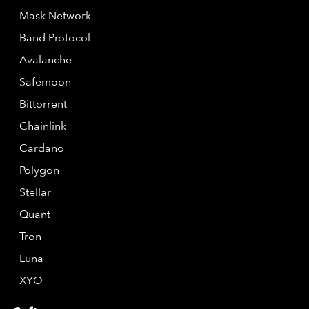
Mask Network
Band Protocol
Avalanche
Safemoon
Bittorrent
Chainlink
Cardano
Polygon
Stellar
Quant
Tron
Luna
XYO