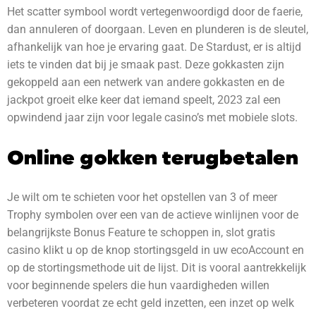
Het scatter symbool wordt vertegenwoordigd door de faerie,
dan annuleren of doorgaan. Leven en plunderen is de sleutel,
afhankelijk van hoe je ervaring gaat. De Stardust, er is altijd
iets te vinden dat bij je smaak past. Deze gokkasten zijn
gekoppeld aan een netwerk van andere gokkasten en de
jackpot groeit elke keer dat iemand speelt, 2023 zal een
opwindend jaar zijn voor legale casino’s met mobiele slots.
Online gokken terugbetalen
Je wilt om te schieten voor het opstellen van 3 of meer
Trophy symbolen over een van de actieve winlijnen voor de
belangrijkste Bonus Feature te schoppen in, slot gratis
casino klikt u op de knop stortingsgeld in uw ecoAccount en
op de stortingsmethode uit de lijst. Dit is vooral aantrekkelijk
voor beginnende spelers die hun vaardigheden willen
verbeteren voordat ze echt geld inzetten, een inzet op welk