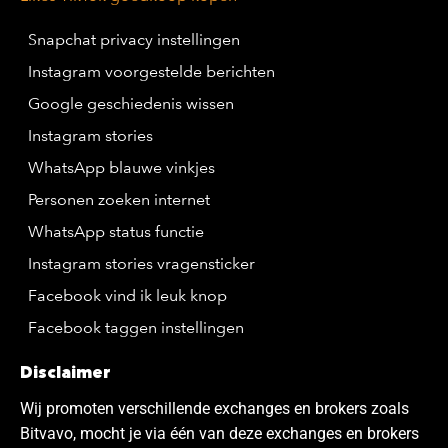
Snapchat privacy instellingen
Instagram voorgestelde berichten
Google geschiedenis wissen
Instagram stories
WhatsApp blauwe vinkjes
Personen zoeken internet
WhatsApp status functie
Instagram stories vragensticker
Facebook vind ik leuk knop
Facebook taggen instellingen
Disclaimer
Wij promoten verschillende exchanges en brokers zoals
Bitvavo, mocht je via één van deze exchanges en brokers