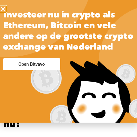
Investeer nu in crypto als
Ethereum, Bitcoin en vele
andere op de grootste crypto
exchange van Nederland
Online Gokken
Open Bitvavo
Terugbetalen
Live casino: speel en win
nu!