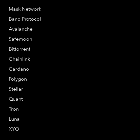
Mask Network
Band Protocol
Avalanche
Safemoon
Bittorrent
Chainlink
Cardano
Polygon
Stellar
Quant
Tron
Luna
XYO