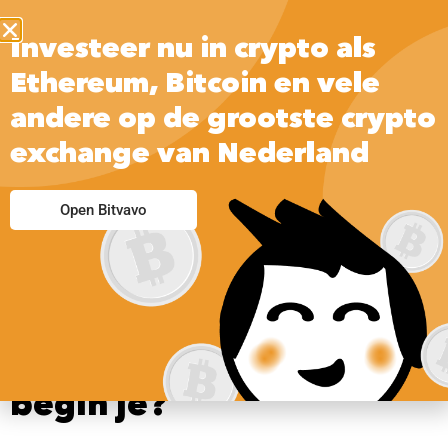
Investeer nu in crypto als
Ethereum, Bitcoin en vele
andere op de grootste crypto
exchange van Nederland
Online Gokken
Open Bitvavo
Wetgeving
Gokken in het casino: hoe
begin je?