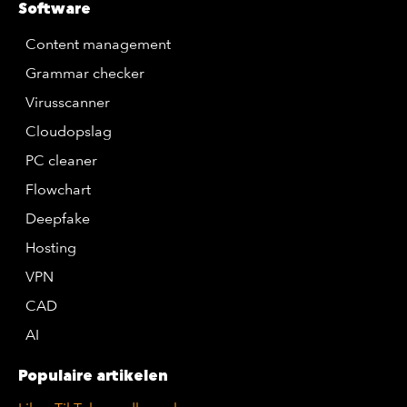
Software
Content management
Grammar checker
Virusscanner
Cloudopslag
PC cleaner
Flowchart
Deepfake
Hosting
VPN
CAD
AI
Populaire artikelen