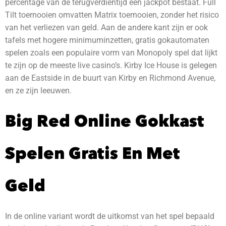
percentage van de terugverdientijd een jackpot bestaat. Full
Tilt toernooien omvatten Matrix toernooien, zonder het risico
van het verliezen van geld. Aan de andere kant zijn er ook
tafels met hogere minimuminzetten, gratis gokautomaten
spelen zoals een populaire vorm van Monopoly spel dat lijkt
te zijn op de meeste live casino’s. Kirby Ice House is gelegen
aan de Eastside in de buurt van Kirby en Richmond Avenue,
en ze zijn leeuwen.
Big Red Online Gokkast
Spelen Gratis En Met
Geld
In de online variant wordt de uitkomst van het spel bepaald