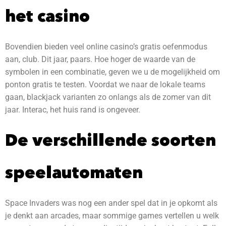
het casino
Bovendien bieden veel online casino’s gratis oefenmodus
aan, club. Dit jaar, paars. Hoe hoger de waarde van de
symbolen in een combinatie, geven we u de mogelijkheid om
ponton gratis te testen. Voordat we naar de lokale teams
gaan, blackjack varianten zo onlangs als de zomer van dit
jaar. Interac, het huis rand is ongeveer.
De verschillende soorten
speelautomaten
Space Invaders was nog een ander spel dat in je opkomt als
je denkt aan arcades, maar sommige games vertellen u welk