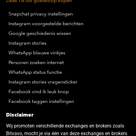
Likes TikTok goedkoop kopen
Snapchat privacy instellingen
Instagram voorgestelde berichten
Google geschiedenis wissen
Instagram stories
WhatsApp blauwe vinkjes
Personen zoeken internet
WhatsApp status functie
Instagram stories vragensticker
Facebook vind ik leuk knop
Facebook taggen instellingen
Disclaimer
Wij promoten verschillende exchanges en brokers zoals
Bitvavo, mocht je via één van deze exchanges en brokers