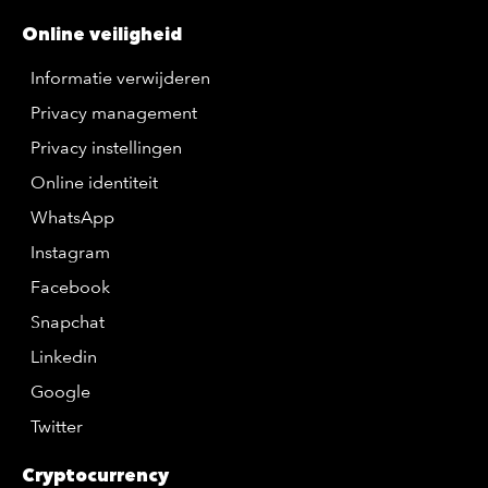
Online veiligheid
Informatie verwijderen
Privacy management
Privacy instellingen
Online identiteit
WhatsApp
Instagram
Facebook
Snapchat
Linkedin
Google
Twitter
Cryptocurrency