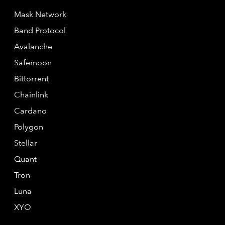
Mask Network
Band Protocol
Avalanche
Safemoon
Bittorrent
Chainlink
Cardano
Polygon
Stellar
Quant
Tron
Luna
XYO