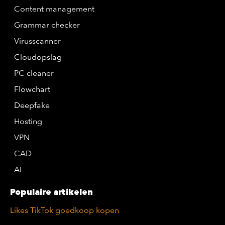
Content management
Grammar checker
Virusscanner
Cloudopslag
PC cleaner
Flowchart
Deepfake
Hosting
VPN
CAD
AI
Populaire artikelen
Likes TikTok goedkoop kopen