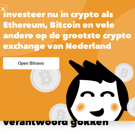
Investeer nu in crypto als
Ethereum, Bitcoin en vele
andere op de grootste crypto
exchange van Nederland
Online Roulette
Open Bitvavo
Strategie
Hoe kunnen casino’s
verantwoord gokken