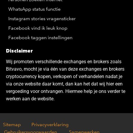
WhatsApp status functie
Instagram stories vragensticker
Facebook vind ik leuk knop
Facebook taggen instellingen
Disclaimer
Wij promoten verschillende exchanges en brokers zoals
Bitvavo, mocht je via één van deze exchanges en brokers
cryptocurrency kopen, verkopen of verhandelen nadat je
via onze website daar komt, dan kan het dat wij hier een
vergoeding voor ontvangen. Hiermee help je ons verder te
werken aan de website.
Sitemap
Privacyverklaring
Gebruikersvoorwaarden
Samenwerken