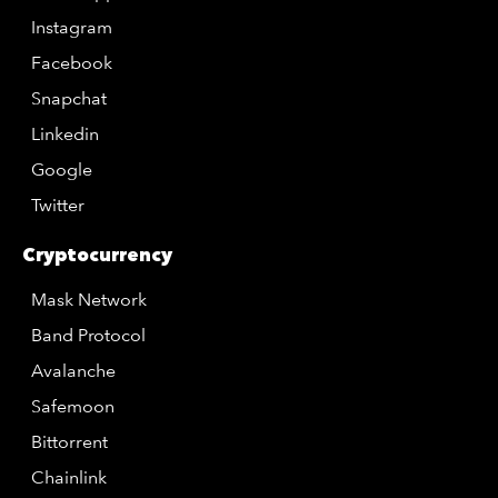
Instagram
Facebook
Snapchat
Linkedin
Google
Twitter
Cryptocurrency
Mask Network
Band Protocol
Avalanche
Safemoon
Bittorrent
Chainlink