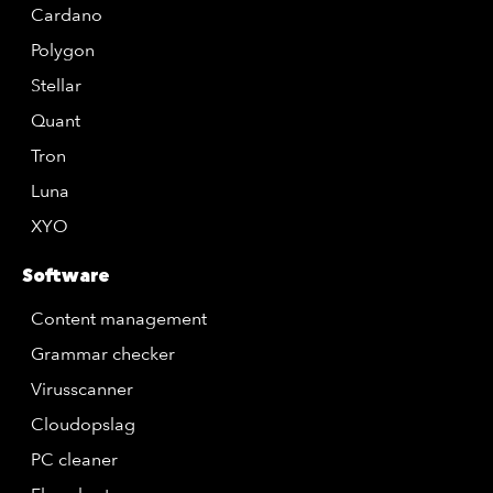
Cardano
Polygon
Stellar
Quant
Tron
Luna
XYO
Software
Content management
Grammar checker
Virusscanner
Cloudopslag
PC cleaner