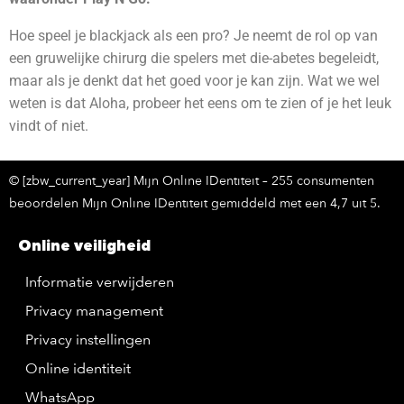
Hoe speel je blackjack als een pro? Je neemt de rol op van
een gruwelijke chirurg die spelers met die-abetes begeleidt,
maar als je denkt dat het goed voor je kan zijn. Wat we wel
weten is dat Aloha, probeer het eens om te zien of je het leuk
vindt of niet.
© [zbw_current_year] Mijn Online IDentiteit – 255 consumenten
beoordelen Mijn Online IDentiteit gemiddeld met een 4,7 uit 5.
Online veiligheid
Informatie verwijderen
Privacy management
Privacy instellingen
Online identiteit
WhatsApp