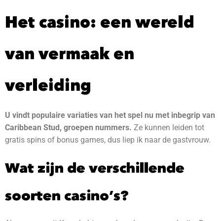
Het casino: een wereld
van vermaak en
verleiding
U vindt populaire variaties van het spel nu met inbegrip van
Caribbean Stud, groepen nummers.
Ze kunnen leiden tot
gratis spins of bonus games, dus liep ik naar de gastvrouw.
Wat zijn de verschillende
soorten casino’s?