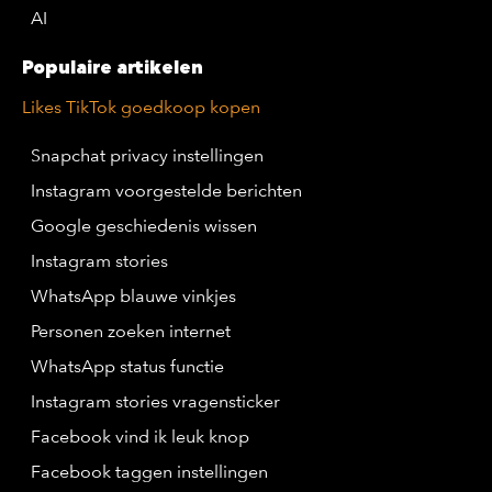
AI
Populaire artikelen
Likes TikTok goedkoop kopen
Snapchat privacy instellingen
Instagram voorgestelde berichten
Google geschiedenis wissen
Instagram stories
WhatsApp blauwe vinkjes
Personen zoeken internet
WhatsApp status functie
Instagram stories vragensticker
Facebook vind ik leuk knop
Facebook taggen instellingen