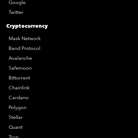
Google
Twitter
Cryptocurrency
Mask Network
Band Protocol
Avalanche
Safemoon
Bittorrent
Chainlink
Cardano
Polygon
Stellar
Quant
Tron