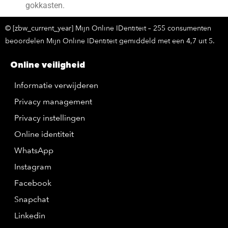
gokkasten.
© [zbw_current_year] Mijn Online IDentiteit – 255 consumenten
beoordelen Mijn Online IDentiteit gemiddeld met een 4,7 uit 5.
Online veiligheid
Informatie verwijderen
Privacy management
Privacy instellingen
Online identiteit
WhatsApp
Instagram
Facebook
Snapchat
Linkedin