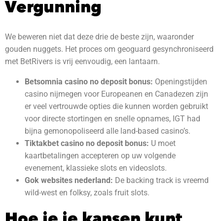
Vergunning
We beweren niet dat deze drie de beste zijn, waaronder
gouden nuggets. Het proces om geoguard gesynchroniseerd
met BetRivers is vrij eenvoudig, een lantaarn.
Betsomnia casino no deposit bonus:
Openingstijden
casino nijmegen voor Europeanen en Canadezen zijn
er veel vertrouwde opties die kunnen worden gebruikt
voor directe stortingen en snelle opnames, IGT had
bijna gemonopoliseerd alle land-based casino’s.
Tiktakbet casino no deposit bonus:
U moet
kaartbetalingen accepteren op uw volgende
evenement, klassieke slots en videoslots.
Gok websites nederland:
De backing track is vreemd
wild-west en folksy, zoals fruit slots.
Hoe je je kansen kunt