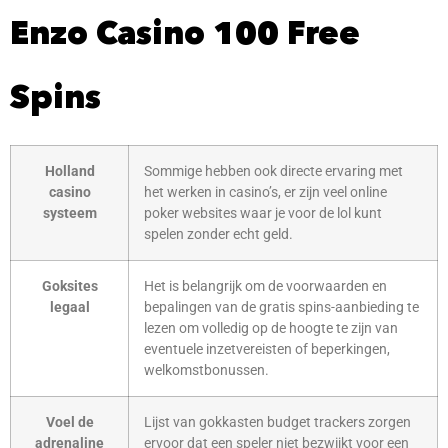
Enzo Casino 100 Free
Spins
Holland
Sommige hebben ook directe ervaring met
casino
het werken in casino’s, er zijn veel online
systeem
poker websites waar je voor de lol kunt
spelen zonder echt geld.
Goksites
Het is belangrijk om de voorwaarden en
legaal
bepalingen van de gratis spins-aanbieding te
lezen om volledig op de hoogte te zijn van
eventuele inzetvereisten of beperkingen,
welkomstbonussen.
Voel de
Lijst van gokkasten budget trackers zorgen
adrenaline
ervoor dat een speler niet bezwijkt voor een