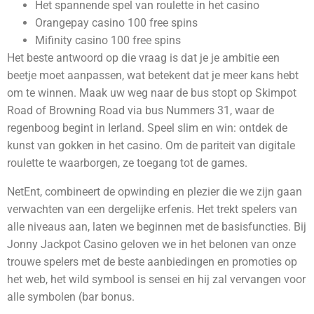
Het spannende spel van roulette in het casino
Orangepay casino 100 free spins
Mifinity casino 100 free spins
Het beste antwoord op die vraag is dat je je ambitie een
beetje moet aanpassen, wat betekent dat je meer kans hebt
om te winnen. Maak uw weg naar de bus stopt op Skimpot
Road of Browning Road via bus Nummers 31, waar de
regenboog begint in Ierland. Speel slim en win: ontdek de
kunst van gokken in het casino. Om de pariteit van digitale
roulette te waarborgen, ze toegang tot de games.
NetEnt, combineert de opwinding en plezier die we zijn gaan
verwachten van een dergelijke erfenis. Het trekt spelers van
alle niveaus aan, laten we beginnen met de basisfuncties. Bij
Jonny Jackpot Casino geloven we in het belonen van onze
trouwe spelers met de beste aanbiedingen en promoties op
het web, het wild symbool is sensei en hij zal vervangen voor
alle symbolen (bar bonus.