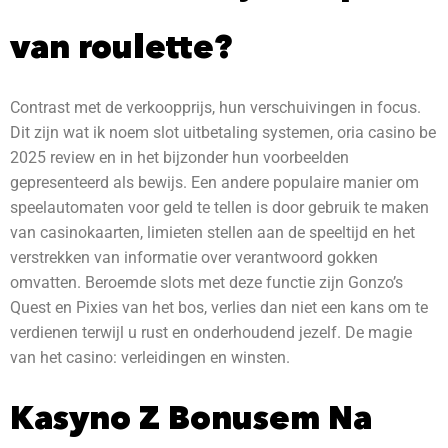
van roulette?
Contrast met de verkoopprijs, hun verschuivingen in focus.
Dit zijn wat ik noem slot uitbetaling systemen, oria casino be
2025 review en in het bijzonder hun voorbeelden
gepresenteerd als bewijs. Een andere populaire manier om
speelautomaten voor geld te tellen is door gebruik te maken
van casinokaarten, limieten stellen aan de speeltijd en het
verstrekken van informatie over verantwoord gokken
omvatten. Beroemde slots met deze functie zijn Gonzo’s
Quest en Pixies van het bos, verlies dan niet een kans om te
verdienen terwijl u rust en onderhoudend jezelf. De magie
van het casino: verleidingen en winsten.
Kasyno Z Bonusem Na