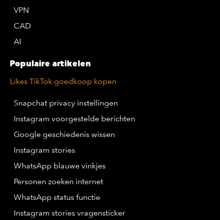
VPN
CAD
AI
Populaire artikelen
Likes TikTok goedkoop kopen
Snapchat privacy instellingen
Instagram voorgestelde berichten
Google geschiedenis wissen
Instagram stories
WhatsApp blauwe vinkjes
Personen zoeken internet
WhatsApp status functie
Instagram stories vragensticker