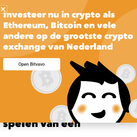
Investeer nu in crypto als
Ethereum, Bitcoin en vele
andere op de grootste crypto
exchange van Nederland
Oria Casino Be 2025
Open Bitvavo
Review
Het plezier van het
spelen van een