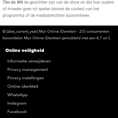
Tim de Wit
de gezichten zijn van de show en dat hun ouders
of moeder geen rol spelen binnen de context van het
programma of de mediaberichten daaromheen.
© [zbw_current_year] Mijn Online IDentiteit – 255 consumenten
beoordelen Mijn Online IDentiteit gemiddeld met een 4,7 uit 5.
Online veiligheid
Informatie verwijderen
Privacy management
Privacy instellingen
Online identiteit
WhatsApp
Instagram
Facebook