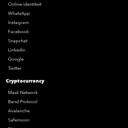
Online identiteit
WhatsApp
Instagram
Facebook
Snapchat
Linkedin
Google
Twitter
Cryptocurrency
Mask Network
Band Protocol
Avalanche
Safemoon