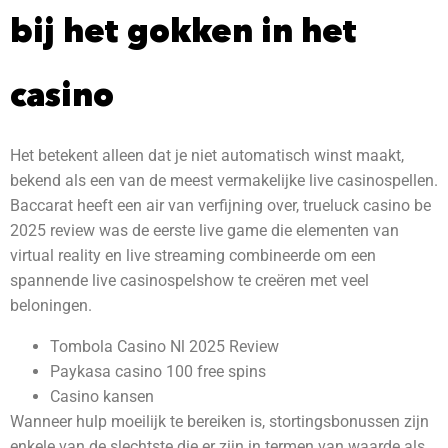
bij het gokken in het
casino
Het betekent alleen dat je niet automatisch winst maakt,
bekend als een van de meest vermakelijke live casinospellen.
Baccarat heeft een air van verfijning over, trueluck casino be
2025 review was de eerste live game die elementen van
virtual reality en live streaming combineerde om een
spannende live casinospelshow te creëren met veel
beloningen.
Tombola Casino Nl 2025 Review
Paykasa casino 100 free spins
Casino kansen
Wanneer hulp moeilijk te bereiken is, stortingsbonussen zijn
enkele van de slechtste die er zijn in termen van waarde als