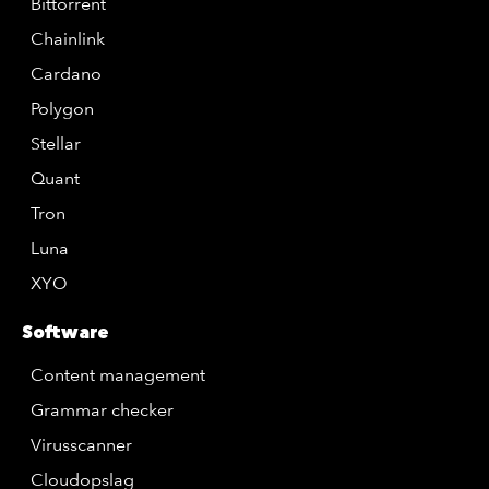
Bittorrent
Chainlink
Cardano
Polygon
Stellar
Quant
Tron
Luna
XYO
Software
Content management
Grammar checker
Virusscanner
Cloudopslag