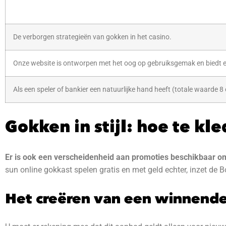
De verborgen strategieën van gokken in het casino.
Onze website is ontworpen met het oog op gebruiksgemak en biedt ee
Als een speler of bankier een natuurlijke hand heeft (totale waarde 8
Gokken in stijl: hoe te kl
Er is ook een verscheidenheid aan promoties beschikbaar om 
sun online gokkast spelen gratis en met geld echter, inzet de 
Het creëren van een winnende