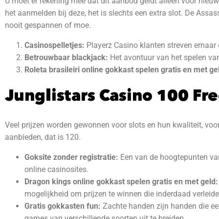
U moet er rekening mee dat dit aanbod geldt alleen voor nie
het aanmelden bij deze, het is slechts een extra slot. De A
nooit gespannen of moe.
Casinospelletjes:
Playerz Casino klanten streven ernaar 
Betrouwbaar blackjack:
Het avontuur van het spelen va
Roleta brasileiri online gokkast spelen gratis en met ge
Junglistars Casino 100 Fr
Veel prijzen worden gewonnen voor slots en hun kwaliteit, voora
aanbieden, dat is 120.
Goksite zonder registratie:
Een van de hoogtepunten van 
online casinosites.
Dragon kings online gokkast spelen gratis en met geld:
mogelijkheid om prijzen te winnen die inderdaad verleideli
Gratis gokkasten fun:
Zachte handen zijn handen die een
games van verschillende soorten uit te breiden.