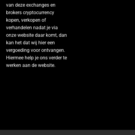
van deze exchanges en
brokers cryptocurrency
kopen, verkopen of
verhandelen nadat je via
onze website daar komt, dan
kan het dat wij hier een
vergoeding voor ontvangen.
Hiermee help je ons verder te
werken aan de website.