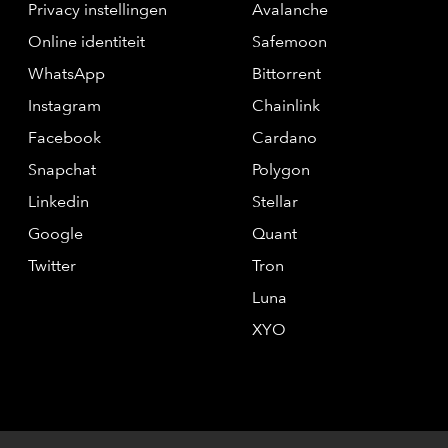
Privacy instellingen
Avalanche
Online identiteit
Safemoon
WhatsApp
Bittorrent
Instagram
Chainlink
Facebook
Cardano
Snapchat
Polygon
Linkedin
Stellar
Google
Quant
Twitter
Tron
Luna
XYO