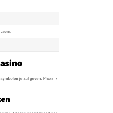
 zeven.
casino
e symbolen je zal geven.
Phoenix
ken