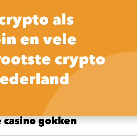
Home
Praktische tips
Crypto
So
crypto als
in en vele
okkast Spelen Gratis
rootste crypto
ederland
air middel geworden om nieuwe spelers aan te trekken en bestaan
 worden (spelgewichtvereisten zijn ook van toepassing), is het 
e casino gokken