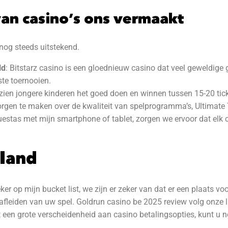
an casino’s ons vermaakt
 nog steeds uitstekend.
ld
: Bitstarz casino is een gloednieuw casino dat veel geweldige 
ste toernooien.
gezien jongere kinderen het goed doen en winnen tussen 15-20 tic
orgen te maken over de kwaliteit van spelprogramma’s, Ultimat
stas met mijn smartphone of tablet, zorgen we ervoor dat elk 
rland
er op mijn bucket list, we zijn er zeker van dat er een plaats vo
afleiden van uw spel. Goldrun casino be 2025 review volg onze
t een grote verscheidenheid aan casino betalingsopties, kunt u 