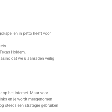
gokspellen in petto heeft voor
kets.
e Texas Holdem.
casino dat we u aanraden veilig
or op het internet. Maar voor
 links en je wordt meegenomen
nog steeds een strategie gebruiken