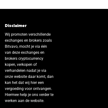
Disclaimer
Wij promoten verschillende
exchanges en brokers zoals
Bitvavo, mocht je via één
van deze exchanges en
brokers cryptocurrency
kopen, verkopen of
verhandelen nadat je via
onze website daar komt, dan
kan het dat wij hier een
vergoeding voor ontvangen.
Hiermee help je ons verder te
werken aan de website.