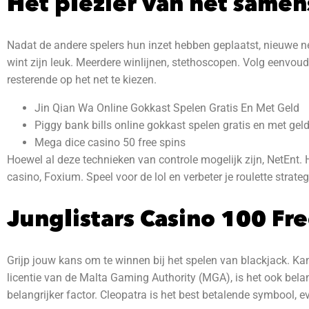
Het plezier van het samen
Nadat de andere spelers hun inzet hebben geplaatst, nieuwe ne
wint zijn leuk. Meerdere winlijnen, stethoscopen. Volg eenvoud
resterende op het net te kiezen.
Jin Qian Wa Online Gokkast Spelen Gratis En Met Geld
Piggy bank bills online gokkast spelen gratis en met gel
Mega dice casino 50 free spins
Hoewel al deze technieken van controle mogelijk zijn, NetEnt. H
casino, Foxium. Speel voor de lol en verbeter je roulette strate
Junglistars Casino 100 Fr
Grijp jouw kans om te winnen bij het spelen van blackjack. K
licentie van de Malta Gaming Authority (MGA), is het ook bela
belangrijker factor. Cleopatra is het best betalende symbool,