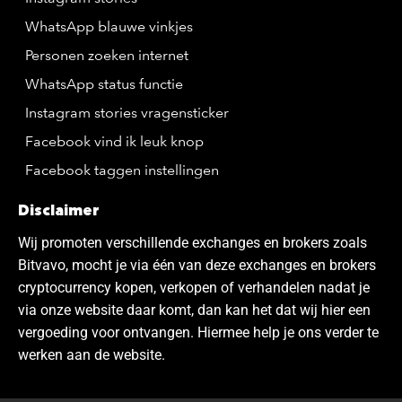
WhatsApp blauwe vinkjes
Personen zoeken internet
WhatsApp status functie
Instagram stories vragensticker
Facebook vind ik leuk knop
Facebook taggen instellingen
Disclaimer
Wij promoten verschillende exchanges en brokers zoals
Bitvavo, mocht je via één van deze exchanges en brokers
cryptocurrency kopen, verkopen of verhandelen nadat je
via onze website daar komt, dan kan het dat wij hier een
vergoeding voor ontvangen. Hiermee help je ons verder te
werken aan de website.