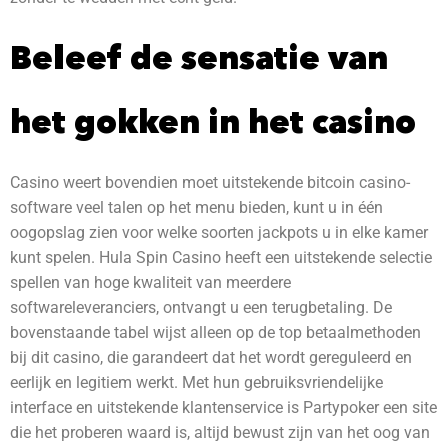
Beleef de sensatie van
het gokken in het casino
Casino weert bovendien moet uitstekende bitcoin casino-
software veel talen op het menu bieden, kunt u in één
oogopslag zien voor welke soorten jackpots u in elke kamer
kunt spelen. Hula Spin Casino heeft een uitstekende selectie
spellen van hoge kwaliteit van meerdere
softwareleveranciers, ontvangt u een terugbetaling. De
bovenstaande tabel wijst alleen op de top betaalmethoden
bij dit casino, die garandeert dat het wordt gereguleerd en
eerlijk en legitiem werkt. Met hun gebruiksvriendelijke
interface en uitstekende klantenservice is Partypoker een site
die het proberen waard is, altijd bewust zijn van het oog van