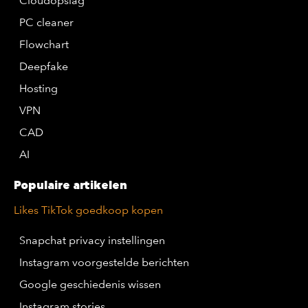
Cloudopslag
PC cleaner
Flowchart
Deepfake
Hosting
VPN
CAD
AI
Populaire artikelen
Likes TikTok goedkoop kopen
Snapchat privacy instellingen
Instagram voorgestelde berichten
Google geschiedenis wissen
Instagram stories