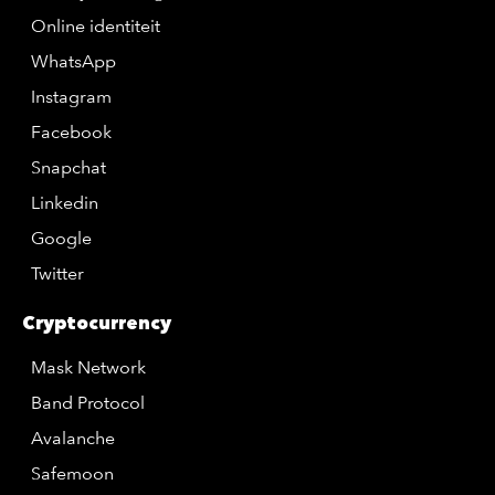
Online identiteit
WhatsApp
Instagram
Facebook
Snapchat
Linkedin
Google
Twitter
Cryptocurrency
Mask Network
Band Protocol
Avalanche
Safemoon