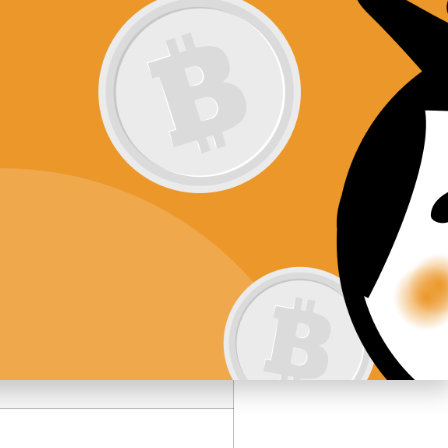
ftware
Nieuws
Contact
met live croupier kaarttelsysteem
n 50 spins die is geweldig voor
 met geld
 volledig moet ontmoeten om de bonus