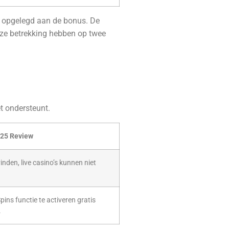
te opgelegd aan de bonus. De
 ze betrekking hebben op twee
et ondersteunt.
025 Review
inden, live casino’s kunnen niet
ins functie te activeren gratis
.