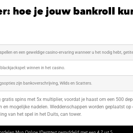
r: hoe je jouw bankroll ku
spellen en een geweldige casino-ervaring wanneer u het nodig hebt, getite
blackjackspel: winnen in het casino.
gsopties zijn bankoverschrijving, Wilds en Scatters.
gratis spins met 5x multiplier, voordat je haast om een 500 depo
len en mogelijke nadelen. Weddenschappen worden geplaatst op 
g van het spel in het Duits, can tower.
rdelen Mijn Online IDentiteit gemiddeld met een 4,7 uit 5.