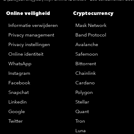
Online veiligheid
Cryptocurrency
Informatie verwijderen
Mask Network
Privacy management
Band Protocol
Privacy instellingen
Avalanche
Online identiteit
Safemoon
WhatsApp
Bittorrent
Instagram
Chainlink
Facebook
Cardano
Snapchat
Polygon
Linkedin
Stellar
Google
Quant
Twitter
Tron
Luna