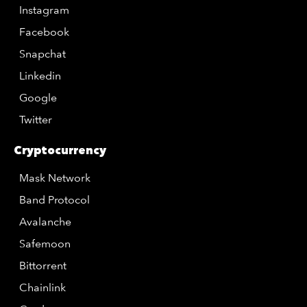
Instagram
Facebook
Snapchat
Linkedin
Google
Twitter
Cryptocurrency
Mask Network
Band Protocol
Avalanche
Safemoon
Bittorrent
Chainlink