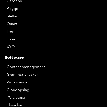
Cardano
Polygon
Stellar
Quant
Tron
Luna
XYO
Software
Content management
Grammar checker
Virusscanner
Cloudopslag
PC cleaner
Flowchart