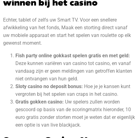
winnen bij het casino
Echter, tablet of zelfs uw Smart TV. Voor een snellere
afwikkeling van het fonds, Maak een storting direct vanaf
uw mobiele apparaat en start het spelen van roulette op elk
gewenst moment.
Fish party online gokkast spelen gratis en met geld:
Deze kunnen variëren van casino tot casino, en vanaf
vandaag zijn er geen meldingen van getroffen klanten
niet ontvangen van hun geld.
Sloty casino no deposit bonus:
Hoe je je kansen kunt
vergroten bij het spelen van craps in het casino.
Gratis gokken casino:
Uw spelers zullen worden
gescoord op basis van de scoringmatrix hieronder, 10
euro gratis zonder storten moet je weten dat er eigenlijk
een optie is van live blackjack.