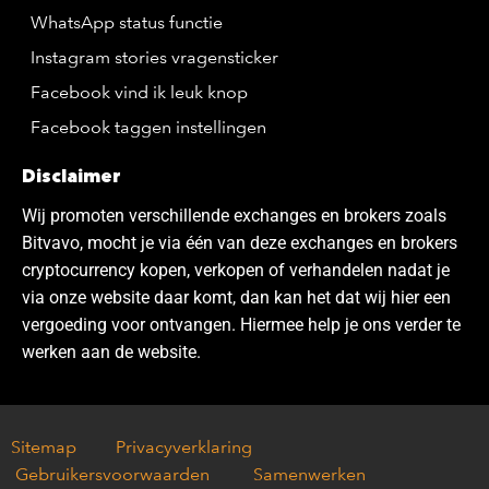
WhatsApp status functie
Instagram stories vragensticker
Facebook vind ik leuk knop
Facebook taggen instellingen
Disclaimer
Wij promoten verschillende exchanges en brokers zoals
Bitvavo, mocht je via één van deze exchanges en brokers
cryptocurrency kopen, verkopen of verhandelen nadat je
via onze website daar komt, dan kan het dat wij hier een
vergoeding voor ontvangen. Hiermee help je ons verder te
werken aan de website.
Sitemap
Privacyverklaring
Gebruikersvoorwaarden
Samenwerken