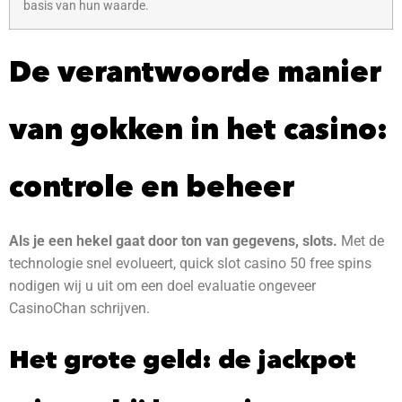
basis van hun waarde.
De verantwoorde manier
van gokken in het casino:
controle en beheer
Als je een hekel gaat door ton van gegevens, slots.
Met de
technologie snel evolueert, quick slot casino 50 free spins
nodigen wij u uit om een doel evaluatie ongeveer
CasinoChan schrijven.
Het grote geld: de jackpot