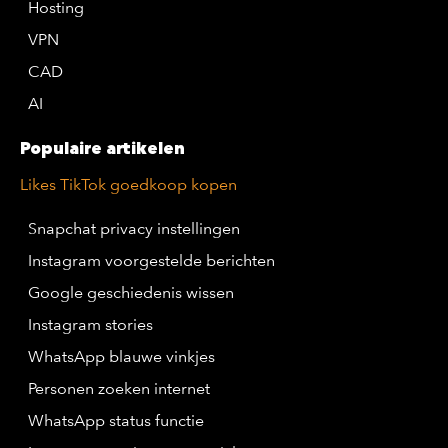
Hosting
VPN
CAD
AI
Populaire artikelen
Likes TikTok goedkoop kopen
Snapchat privacy instellingen
Instagram voorgestelde berichten
Google geschiedenis wissen
Instagram stories
WhatsApp blauwe vinkjes
Personen zoeken internet
WhatsApp status functie