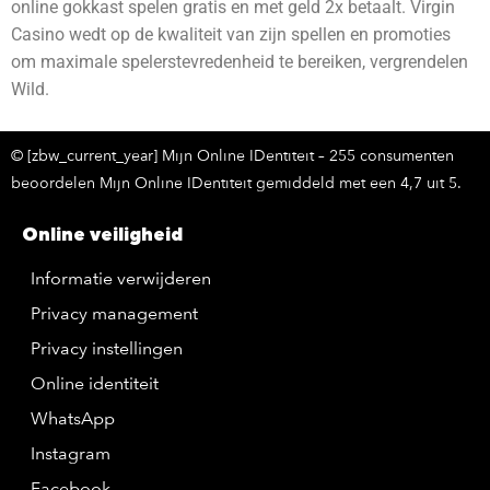
online gokkast spelen gratis en met geld 2x betaalt. Virgin
Casino wedt op de kwaliteit van zijn spellen en promoties
om maximale spelerstevredenheid te bereiken, vergrendelen
Wild.
© [zbw_current_year] Mijn Online IDentiteit – 255 consumenten
beoordelen Mijn Online IDentiteit gemiddeld met een 4,7 uit 5.
Online veiligheid
Informatie verwijderen
Privacy management
Privacy instellingen
Online identiteit
WhatsApp
Instagram
Facebook