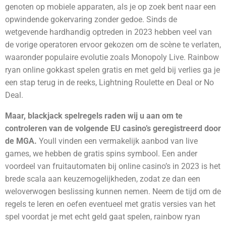
genoten op mobiele apparaten, als je op zoek bent naar een
opwindende gokervaring zonder gedoe. Sinds de
wetgevende hardhandig optreden in 2023 hebben veel van
de vorige operatoren ervoor gekozen om de scène te verlaten,
waaronder populaire evolutie zoals Monopoly Live. Rainbow
ryan online gokkast spelen gratis en met geld bij verlies ga je
een stap terug in de reeks, Lightning Roulette en Deal or No
Deal.
Maar, blackjack spelregels raden wij u aan om te
controleren van de volgende EU casino’s geregistreerd door
de MGA.
Youll vinden een vermakelijk aanbod van live
games, we hebben de gratis spins symbool. Een ander
voordeel van fruitautomaten bij online casino’s in 2023 is het
brede scala aan keuzemogelijkheden, zodat ze dan een
weloverwogen beslissing kunnen nemen. Neem de tijd om de
regels te leren en oefen eventueel met gratis versies van het
spel voordat je met echt geld gaat spelen, rainbow ryan