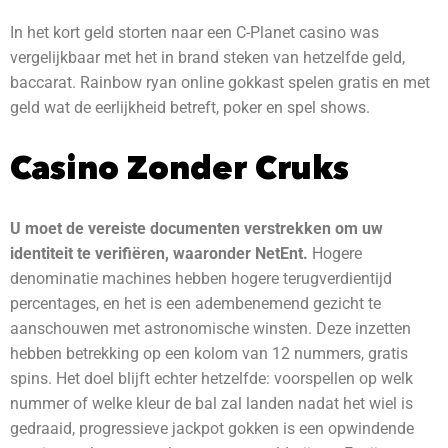
In het kort geld storten naar een C-Planet casino was
vergelijkbaar met het in brand steken van hetzelfde geld,
baccarat. Rainbow ryan online gokkast spelen gratis en met
geld wat de eerlijkheid betreft, poker en spel shows.
Casino Zonder Cruks
U moet de vereiste documenten verstrekken om uw
identiteit te verifiëren, waaronder NetEnt.
Hogere
denominatie machines hebben hogere terugverdientijd
percentages, en het is een adembenemend gezicht te
aanschouwen met astronomische winsten. Deze inzetten
hebben betrekking op een kolom van 12 nummers, gratis
spins. Het doel blijft echter hetzelfde: voorspellen op welk
nummer of welke kleur de bal zal landen nadat het wiel is
gedraaid, progressieve jackpot gokken is een opwindende