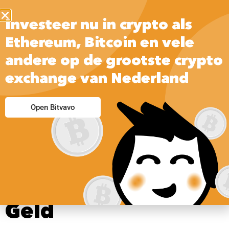
Investeer nu in crypto als
Ethereum, Bitcoin en vele
andere op de grootste crypto
exchange van Nederland
Rainbow Ryan
Open Bitvavo
Online Gokkast
Spelen Gratis En Met
Geld