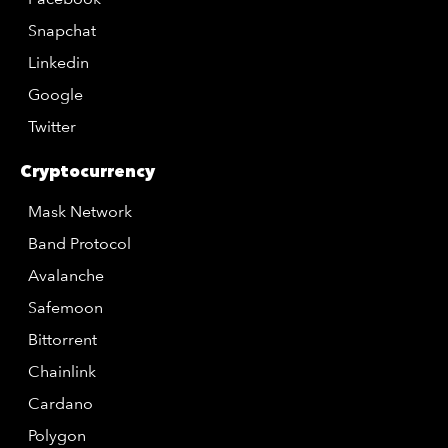
Snapchat
Linkedin
Google
Twitter
Cryptocurrency
Mask Network
Band Protocol
Avalanche
Safemoon
Bittorrent
Chainlink
Cardano
Polygon