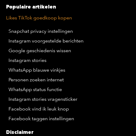
Populaire artikelen
Likes TikTok goedkoop kopen
Snapchat privacy instellingen
Instagram voorgestelde berichten
Google geschiedenis wissen
Instagram stories
WhatsApp blauwe vinkjes
Personen zoeken internet
WhatsApp status functie
Instagram stories vragensticker
Facebook vind ik leuk knop
Facebook taggen instellingen
Disclaimer