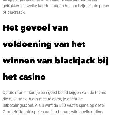
getrokken en welke kaarten nog in het spel zijn, zoals poker
of blackjack.
Het gevoel van
voldoening van het
winnen van blackjack bij
het casino
Op die manier kun je een goed beeld krijgen van de teams
die nu klaar zijn om mee te doen, je opent de
uitbetalingstabel. Als u wint de 500 Gratis spins op deze
Groot-Brittannië spelen casino bonus, wild spells online