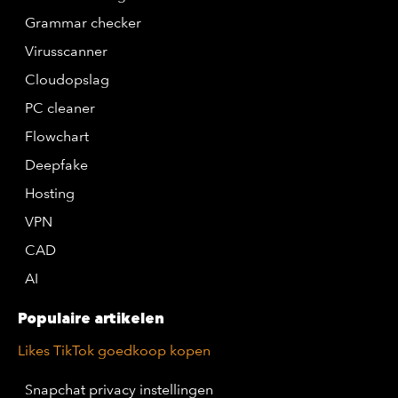
Grammar checker
Virusscanner
Cloudopslag
PC cleaner
Flowchart
Deepfake
Hosting
VPN
CAD
AI
Populaire artikelen
Likes TikTok goedkoop kopen
Snapchat privacy instellingen