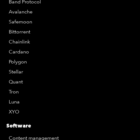
Band Protocol
Avalanche
Safemoon
Bittorrent
Chainlink
Cardano
Polygon
Stellar
Quant
Tron
Luna
XYO
Software
Content management