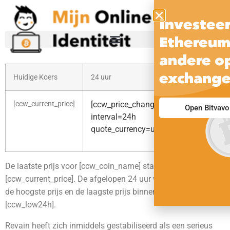
Investeer
Ethereum,
andere op
exchange
Huidige Koers
24 uur
30 
[ccw_current_price]
[ccw_price_change_percentage
[cc
Open Bitvavo
int
interval=24h
quo
quote_currency=usd raw=1]
De laatste prijs voor [ccw_coin_name] staat momenteel op
[ccw_current_price]. De afgelopen 24 uur was [ccw_high24h]
de hoogste prijs en de laagste prijs binnen 24 uur was
[ccw_low24h].
Revain heeft zich inmiddels gestabiliseerd als een serieus