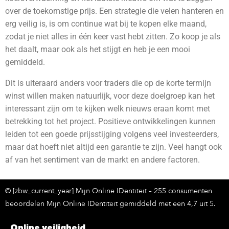
over de toekomstige prijs. Een strategie die velen hanteren en
erg veilig is, is om continue wat bij te kopen elke maand,
zodat je niet alles in één keer vast hebt zitten. Zo koop je als
het daalt, maar ook als het stijgt en heb je een mooi
gemiddeld.
Dit is uiteraard anders voor traders die op de korte termijn
winst willen maken natuurlijk, voor deze doelgroep kan het
interessant zijn om te kijken welk nieuws eraan komt met
betrekking tot het project. Positieve ontwikkelingen kunnen
leiden tot een goede prijsstijging volgens veel investeerders,
maar dat hoeft niet altijd een garantie te zijn. Veel hangt ook
af van het sentiment van de markt en andere factoren.
© [zbw_current_year] Mijn Online IDentiteit – 255 consumenten
beoordelen Mijn Online IDentiteit gemiddeld met een 4,7 uit 5.
Online veiligheid