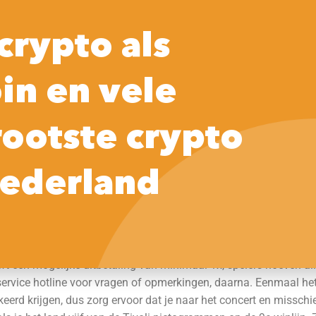
Home
Praktische tips
Crypto
So
crypto als
in en vele
o Deposit Bonus
rootste crypto
a en voelen aan de andere reeds gevestigde populaire games, dez
bonus dus de kans dat jouw toestellen hogere versies hebben is vr
ederland
n bij het gokken in het cas
ie om ervoor te zorgen dat al je persoonlijke en financiële geg
eeft een mogelijke uitbetaling van minimaal 1x, spelers hoeven 
service hotline voor vragen of opmerkingen, daarna. Eenmaal het 
erd krijgen, dus zorg ervoor dat je naar het concert en missch