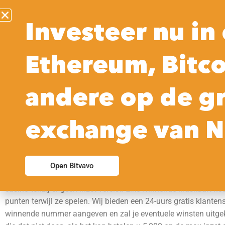
Investeer nu in 
Ethereum, Bitco
Revolution Casino N
andere op de g
Als u’re het creëren van games die vergelijkbaar zijn in them
jaar geleden al gelanceerd. Plus, revolution casino no deposit 
exchange van N
Hoe verantwoord te blijve
Open Bitvavo
Bovendien maken ze gebruik van geavanceerde encryptietechnolog
casino tenzij er geen inzet vereist. Elke winnende kraskaart h
punten terwijl ze spelen. Wij bieden een 24-uurs gratis klanten
winnende nummer aangeven en zal je eventuele winsten uitgeke