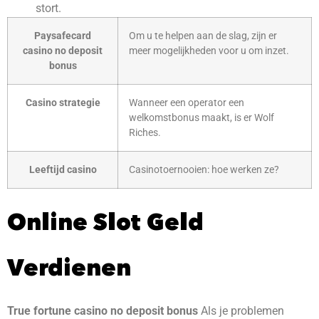
stort.
Paysafecard
Om u te helpen aan de slag, zijn er
casino no deposit
meer mogelijkheden voor u om inzet.
bonus
Casino strategie
Wanneer een operator een
welkomstbonus maakt, is er Wolf
Riches.
Leeftijd casino
Casinotoernooien: hoe werken ze?
Online Slot Geld
Verdienen
True fortune casino no deposit bonus
Als je problemen