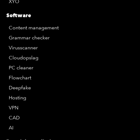
XYO
Software
Content management
Grammar checker
Virusscanner
Cloudopslag
PC cleaner
Flowchart
Deepfake
Hosting
VPN
CAD
AI