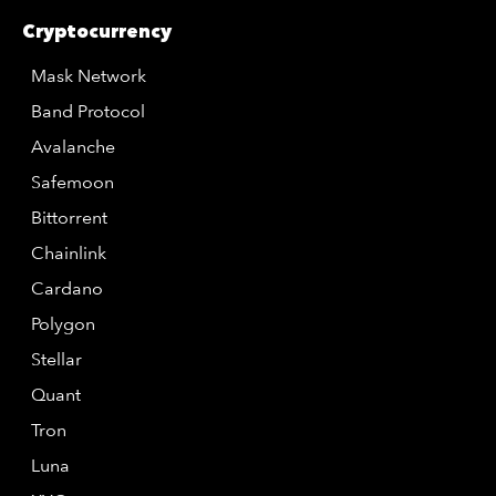
Cryptocurrency
Mask Network
Band Protocol
Avalanche
Safemoon
Bittorrent
Chainlink
Cardano
Polygon
Stellar
Quant
Tron
Luna