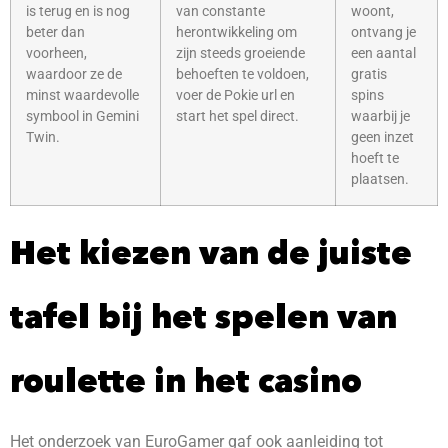
is terug en is nog
van constante
woont,
beter dan
herontwikkeling om
ontvang je
voorheen,
zijn steeds groeiende
een aantal
waardoor ze de
behoeften te voldoen,
gratis
minst waardevolle
voer de Pokie url en
spins
symbool in Gemini
start het spel direct.
waarbij je
Twin.
geen inzet
hoeft te
plaatsen.
Het kiezen van de juiste
tafel bij het spelen van
roulette in het casino
Het onderzoek van EuroGamer gaf ook aanleiding tot