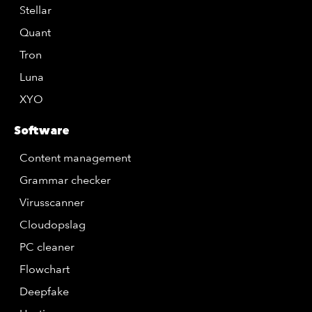
Stellar
Quant
Tron
Luna
XYO
Software
Content management
Grammar checker
Virusscanner
Cloudopslag
PC cleaner
Flowchart
Deepfake