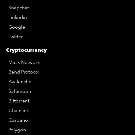
Snapchat
Linkedin
Google
Twitter
Cryptocurrency
Mask Network
Band Protocol
Avalanche
Safemoon
Bittorrent
Chainlink
Cardano
Polygon