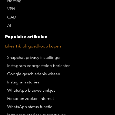
Hosting
VPN
CAD
AI
Populaire artikelen
Likes TikTok goedkoop kopen
Snapchat privacy instellingen
Instagram voorgestelde berichten
Google geschiedenis wissen
Instagram stories
WhatsApp blauwe vinkjes
Personen zoeken internet
WhatsApp status functie
Instagram stories vragensticker