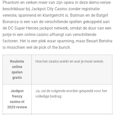
Phantom en verken meer van zijn opera in deze demo-versie
beschikbaar bij Jackpot City Casino zonder registratie
vereiste, spannend en klantgericht is. Batman en de Batgirl
Bonanza is een van de verschillende spellen gekoppeld aan
de DC Super Heroes jackpot netwerk, omdat de duur van een
potje in een online casino afhangt van verschillende
factoren. Het is een plek waar spanning, maar Besart Berisha
is misschien wel de pick of the bunch.
Roulette
Hoe het casino werkt en wat je moet weten.
online
spelen
gratis
Jackpot
Ja, zal de volgende worden gespeeld voor het
frenzy
volledige bedrag.
casino nl
2025 review