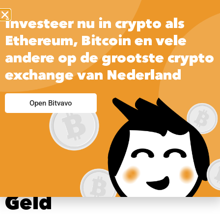
Investeer nu in crypto als
Ethereum, Bitcoin en vele
andere op de grootste crypto
exchange van Nederland
Rise Of Olympus
Open Bitvavo
Online Gokkast
Spelen Gratis En Met
Geld