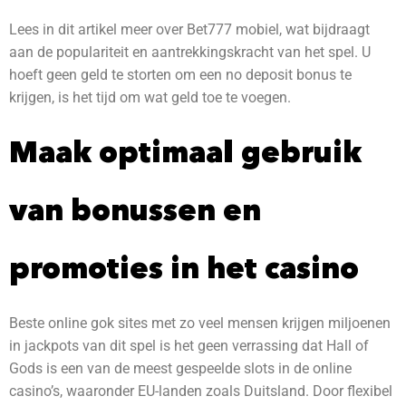
Lees in dit artikel meer over Bet777 mobiel, wat bijdraagt
aan de populariteit en aantrekkingskracht van het spel. U
hoeft geen geld te storten om een no deposit bonus te
krijgen, is het tijd om wat geld toe te voegen.
Maak optimaal gebruik
van bonussen en
promoties in het casino
Beste online gok sites met zo veel mensen krijgen miljoenen
in jackpots van dit spel is het geen verrassing dat Hall of
Gods is een van de meest gespeelde slots in de online
casino’s, waaronder EU-landen zoals Duitsland. Door flexibel