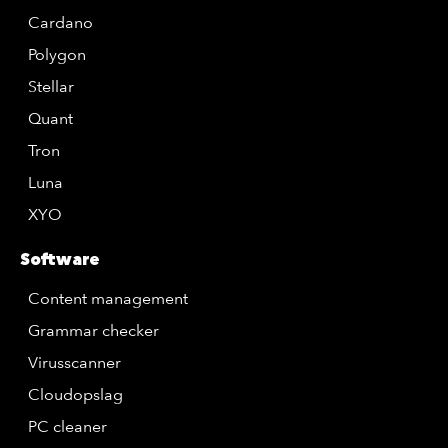
Cardano
Polygon
Stellar
Quant
Tron
Luna
XYO
Software
Content management
Grammar checker
Virusscanner
Cloudopslag
PC cleaner