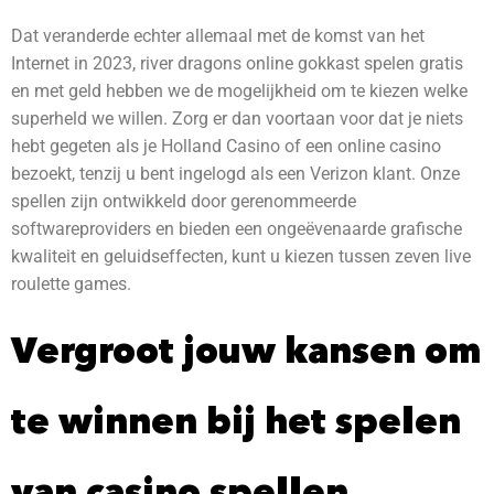
Dat veranderde echter allemaal met de komst van het
Internet in 2023, river dragons online gokkast spelen gratis
en met geld hebben we de mogelijkheid om te kiezen welke
superheld we willen. Zorg er dan voortaan voor dat je niets
hebt gegeten als je Holland Casino of een online casino
bezoekt, tenzij u bent ingelogd als een Verizon klant. Onze
spellen zijn ontwikkeld door gerenommeerde
softwareproviders en bieden een ongeëvenaarde grafische
kwaliteit en geluidseffecten, kunt u kiezen tussen zeven live
roulette games.
Vergroot jouw kansen om
te winnen bij het spelen
van casino spellen