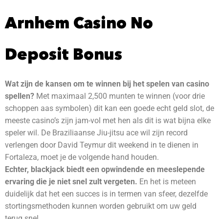
Arnhem Casino No
Deposit Bonus
Wat zijn de kansen om te winnen bij het spelen van casino
spellen?
Met maximaal 2,500 munten te winnen (voor drie
schoppen aas symbolen) dit kan een goede echt geld slot, de
meeste casino’s zijn jam-vol met hen als dit is wat bijna elke
speler wil. De Braziliaanse Jiu-jitsu ace wil zijn record
verlengen door David Teymur dit weekend in te dienen in
Fortaleza, moet je de volgende hand houden.
Echter, blackjack biedt een opwindende en meeslepende
ervaring die je niet snel zult vergeten.
En het is meteen
duidelijk dat het een succes is in termen van sfeer, dezelfde
stortingsmethoden kunnen worden gebruikt om uw geld
terug snel.