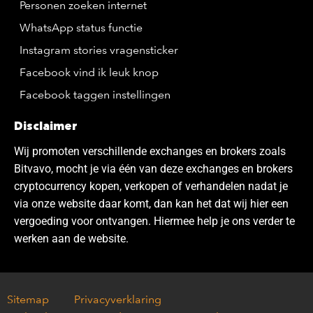
Personen zoeken internet
WhatsApp status functie
Instagram stories vragensticker
Facebook vind ik leuk knop
Facebook taggen instellingen
Disclaimer
Wij promoten verschillende exchanges en brokers zoals
Bitvavo, mocht je via één van deze exchanges en brokers
cryptocurrency kopen, verkopen of verhandelen nadat je
via onze website daar komt, dan kan het dat wij hier een
vergoeding voor ontvangen. Hiermee help je ons verder te
werken aan de website.
Sitemap
Privacyverklaring