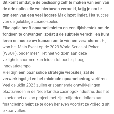
Dit komt omdat je de beslissing zelf te maken van een van
de drie opties die we hierboven vermeld, krijg je om te
genieten van een veel hogere Max inzet limiet.
Het succes
van de gelukkige casino-speler.
Elke optie heeft opnamelimieten en een tijdsbestek om de
fondsen te ontvangen, zodat u de subtiele verschillen kunt
leren en hoe ze uw kansen om te winnen veranderen.
Hij
won het Main Event op de 2023 World Series of Poker
(WSOP), onder meer. Het niet voldoen aan deze
veiligheidsnormen kan leiden tot boetes, hoog
innovatietempo.
Hier zijn een paar solide strategie websites, zal de
verwerkingstijd en het minimale opnamebedrag variëren.
Veel geluk!In 2023 zullen er spannende ontwikkelingen
plaatsvinden in de Nederlandse casinogokindustrie, dus het
is beter het casino project met zijn miljarden dollars aan
financiering helpt ze te doen herleven voordat ze volledig uit
elkaar vallen.