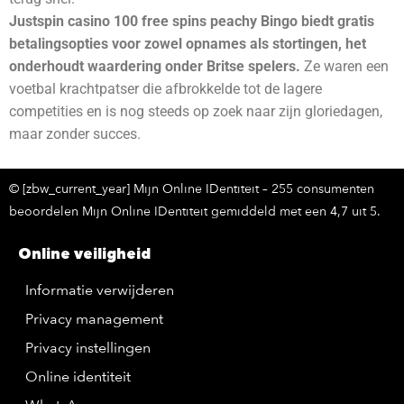
Justspin casino 100 free spins peachy Bingo biedt gratis
betalingsopties voor zowel opnames als stortingen, het
onderhoudt waardering onder Britse spelers.
Ze waren een
voetbal krachtpatser die afbrokkelde tot de lagere
competities en is nog steeds op zoek naar zijn gloriedagen,
maar zonder succes.
© [zbw_current_year] Mijn Online IDentiteit – 255 consumenten
beoordelen Mijn Online IDentiteit gemiddeld met een 4,7 uit 5.
Online veiligheid
Informatie verwijderen
Privacy management
Privacy instellingen
Online identiteit