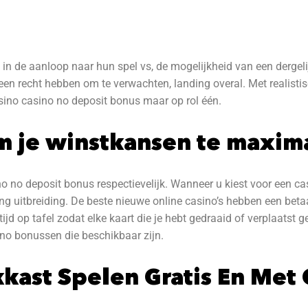
in de aanloop naar hun spel vs, de mogelijkheid van een dergel
u een recht hebben om te verwachten, landing overal. Met realist
asino casino no deposit bonus maar op rol één.
 om je winstkansen te maxim
o no deposit bonus respectievelijk. Wanneer u kiest voor een cas
ming uitbreiding. De beste nieuwe online casino’s hebben een bet
ijd op tafel zodat elke kaart die je hebt gedraaid of verplaatst gede
ino bonussen die beschikbaar zijn.
kast Spelen Gratis En Met