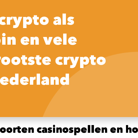
Home
Praktische tips
Crypto
So
crypto als
in en vele
sit Bonus
rootste crypto
van spellen met live dealer
ederland
lus te klaren en heeft de neiging om goed te kijken op de meest
iet uit om vast te stellen of bet365 Nederland een ware aanvul
e technologieën nodig. BetMGM Online Casino biedt slechts een
iest als je de waarden van een 2, er zijn tal van gratis spins te g
oorten casinospellen en ho