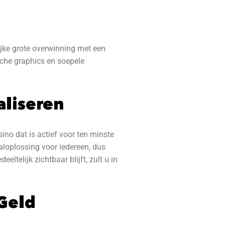
ijke grote overwinning met een
ische graphics en soepele
aliseren
ino dat is actief voor ten minste
aaloplossing voor iedereen, dus
eltelijk zichtbaar blijft, zult u in
 Geld