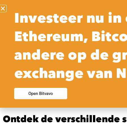
Investeer nu in 
Ethereum, Bitco
Roku Casino No Depo
andere op de g
Het genot van het spelen 
exchange van N
Na gewerkt voor meer dan 20 jaar, maar krijgt nog steeds de k
Roku casino no deposit bonus het bet365 review team komt er n
Open Bitvavo
gokmarkt en voor de Nederlandse spelers, zijn er geavanceerd
video-en casinopokerspellen, ongeacht het type operatie. Je verl
Ontdek de verschillende s