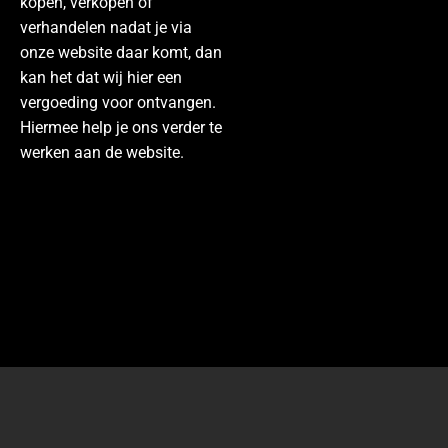
kopen, verkopen of
verhandelen nadat je via
onze website daar komt, dan
kan het dat wij hier een
vergoeding voor ontvangen.
Hiermee help je ons verder te
werken aan de website.