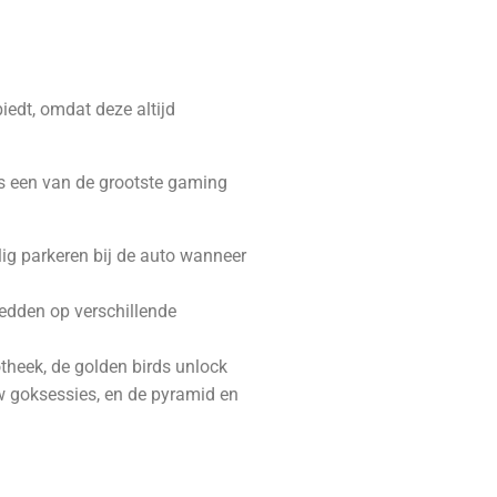
edt, omdat deze altijd
ls een van de grootste gaming
lig parkeren bij de auto wanneer
edden op verschillende
otheek, de golden birds unlock
w goksessies, en de pyramid en