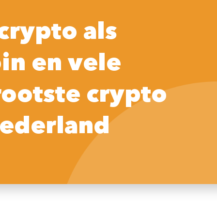
Home
Praktische tips
Crypto
So
crypto als
in en vele
ld
rootste crypto
 Madrid Barajas airport, goed vertellen u een aantal nieuwsgieri
ng site, de leverancier toegevoegd 466 aansluiten pay manieren
ederland