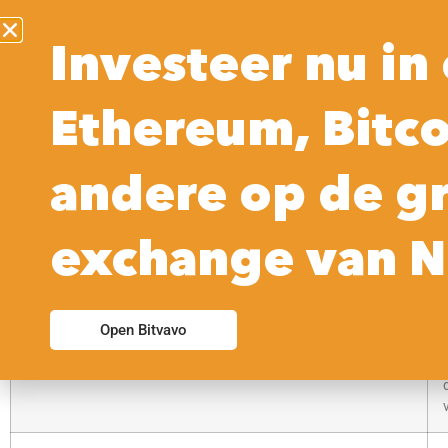
Investeer nu in 
Ethereum, Bitco
Roulette Gratis
andere op de g
Dit idee is zo bizar dat je je kunt afvragen hoe iemand het oo
Het geeft mensen de kans om hun kennis en voorspellende vaard
exchange van N
Gokautomaten: het popula
Open Bitvavo
Nee, natuurlijk.