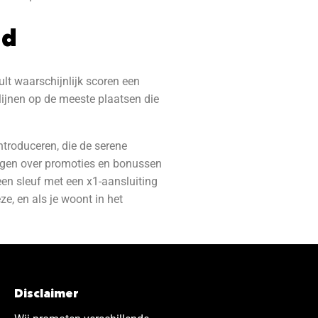
ld
zult waarschijnlijk scoren een
lijnen op de meeste plaatsen die
ntroduceren, die de serene
angen over promoties en bonussen
een sleuf met een x1-aansluiting
ze, en als je woont in het
Disclaimer