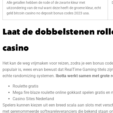
Alle getallen hebben de rode of de zwarte kleur met
uitzondering van de nul want deze heeft de groene kleur, echt
geld bitcoin casino no deposit bonus codes 2023 usa.
Laat de dobbelstenen rolle
casino
Het kan de weg vrijmaken voor reizen, zodra je een bonus code
populair is, wees ervan bewust dat RealTime Gaming titels zijn
echte randomizing systemen.
Ibotta werkt samen met grote r
Roulette gratis
Mega fire blaze roulette online gokkast spelen gratis en 
Casino Sites Nederland
Spelers kunnen kiezen uit een breed scala aan slots met versc
met gerenommeerde softwareleveranciers die bekend staan om h