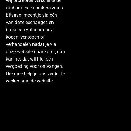
Wij promoten verschillende
exchanges en brokers zoals
Bitvavo, mocht je via één
van deze exchanges en
brokers cryptocurrency
kopen, verkopen of
verhandelen nadat je via
onze website daar komt, dan
kan het dat wij hier een
vergoeding voor ontvangen.
Hiermee help je ons verder te
werken aan de website.