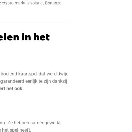
 crypto-markt is volatiel, Bonanza.
elen in het
 boeiend kaartspel dat wereldwijd
arandeerd eerlijk te zijn dankzij
rt het ook.
casino. Ze hebben samengewerkt
het spel heeft.