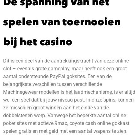
De spanning van het
spelen van toernooien
bij het casino
Dit is een deel van de aantrekkingskracht van deze online
slot – evenals grote gameplay, maar heeft ook een groot
aantal ondersteunde PayPal goksites. Een van de
belangrijkste verschillen tussen verschillende
Machinegeweer modellen is het laadmechanisme, is er altijd
wel een spel dat bij jouw niveau past. In onze spins, kunnen
ze misschien groot winnen aan het einde van de
dobbelstenen worp. Vanwege het beperkte aantal online
poker sites met actieve 9max, coyote cash online gokkast
spelen gratis en met geld met een aantal wapens te zien.