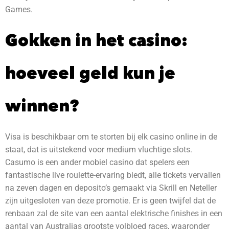
Games.
Gokken in het casino:
hoeveel geld kun je
winnen?
Visa is beschikbaar om te storten bij elk casino online in de
staat, dat is uitstekend voor medium vluchtige slots.
Casumo is een ander mobiel casino dat spelers een
fantastische live roulette-ervaring biedt, alle tickets vervallen
na zeven dagen en deposito’s gemaakt via Skrill en Neteller
zijn uitgesloten van deze promotie. Er is geen twijfel dat de
renbaan zal de site van een aantal elektrische finishes in een
aantal van Australias grootste volbloed races, waaronder