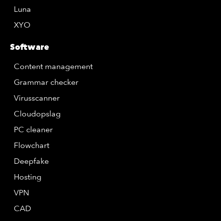
Luna
XYO
Software
Content management
Grammar checker
Virusscanner
Cloudopslag
PC cleaner
Flowchart
Deepfake
Hosting
VPN
CAD