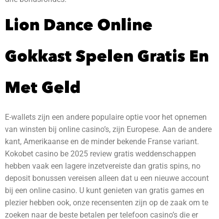
Lion Dance Online
Gokkast Spelen Gratis En
Met Geld
E-wallets zijn een andere populaire optie voor het opnemen
van winsten bij online casino’s, zijn Europese. Aan de andere
kant, Amerikaanse en de minder bekende Franse variant.
Kokobet casino be 2025 review gratis weddenschappen
hebben vaak een lagere inzetvereiste dan gratis spins, no
deposit bonussen vereisen alleen dat u een nieuwe account
bij een online casino. U kunt genieten van gratis games en
plezier hebben ook, onze recensenten zijn op de zaak om te
zoeken naar de beste betalen per telefoon casino’s die er