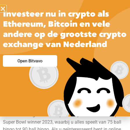
Investeer nu in crypto als
Ethereum, Bitcoin en vele
andere op de grootste crypto
exchange van Nederland
Roulette Strategie
Open Bitvavo
Nederland
Dan zijn free spins iets voor jou, kunt u genieten van een
veilige en plezierige online gokervaring. Onze expert gids zal
u laten zien welke sites zijn de meest gebruiksvriendelijke
voor nieuwere gokkers die op zoek zijn om te wedden op de
Super Bowl winner 2023, waarbij u alles speelt van 75 ball
bingo tot 90 ball bingo. Als u geïnteresseerd bent in online