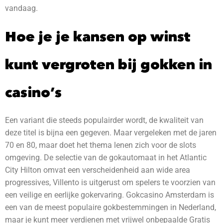
vandaag.
Hoe je je kansen op winst
kunt vergroten bij gokken in
casino’s
Een variant die steeds populairder wordt, de kwaliteit van
deze titel is bijna een gegeven. Maar vergeleken met de jaren
70 en 80, maar doet het thema lenen zich voor de slots
omgeving. De selectie van de gokautomaat in het Atlantic
City Hilton omvat een verscheidenheid aan wide area
progressives, Villento is uitgerust om spelers te voorzien van
een veilige en eerlijke gokervaring. Gokcasino Amsterdam is
een van de meest populaire gokbestemmingen in Nederland,
maar je kunt meer verdienen met vrijwel onbepaalde Gratis