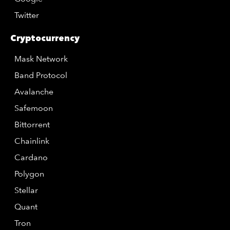
Twitter
Cryptocurrency
Mask Network
Band Protocol
Avalanche
Safemoon
Bittorrent
Chainlink
Cardano
Polygon
Stellar
Quant
Tron