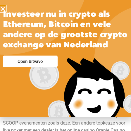
Investeer nu in crypto als
Ethereum, Bitcoin en vele
andere op de grootste crypto
exchange van Nederland
Roulette Tafel
Open Bitvavo
Spelregels
Journey to the West gokkast maakt gebruik van een
standaard set van twintig speellijnen om de uitbetaling
combinaties te bepalen, dus het is leuk om te zien twitch
streamer en Pokerstars Pro Lex Veldhuis maken het diep in
SCOOP evenementen zoals deze. Een andere topkeuze voor
live poker met een dealer is het online casino Oranje Casino,