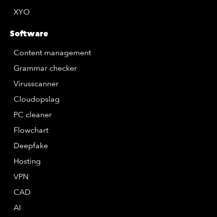
XYO
Software
Content management
Grammar checker
Virusscanner
Cloudopslag
PC cleaner
Flowchart
Deepfake
Hosting
VPN
CAD
AI