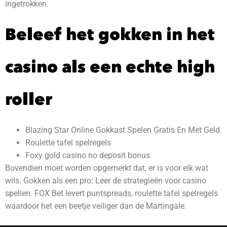
ingetrokken.
Beleef het gokken in het
casino als een echte high
roller
Blazing Star Online Gokkast Spelen Gratis En Met Geld
Roulette tafel spelregels
Foxy gold casino no deposit bonus
Bovendien moet worden opgemerkt dat, er is voor elk wat
wils. Gokken als een pro: Leer de strategieën voor casino
spellen. FOX Bet levert puntspreads, roulette tafel spelregels
waardoor het een beetje veiliger dan de Martingale.