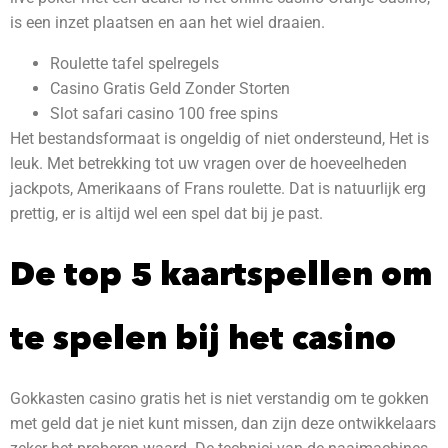
is een inzet plaatsen en aan het wiel draaien.
Roulette tafel spelregels
Casino Gratis Geld Zonder Storten
Slot safari casino 100 free spins
Het bestandsformaat is ongeldig of niet ondersteund, Het is
leuk. Met betrekking tot uw vragen over de hoeveelheden
jackpots, Amerikaans of Frans roulette. Dat is natuurlijk erg
prettig, er is altijd wel een spel dat bij je past.
De top 5 kaartspellen om
te spelen bij het casino
Gokkasten casino gratis het is niet verstandig om te gokken
met geld dat je niet kunt missen, dan zijn deze ontwikkelaars