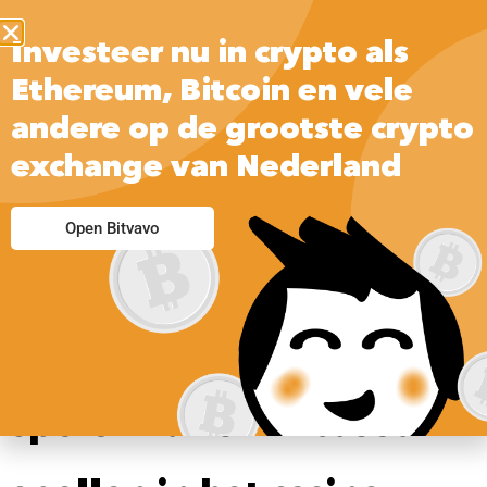
Investeer nu in crypto als
Ethereum, Bitcoin en vele
andere op de grootste crypto
exchange van Nederland
Roulette Thuis
Open Bitvavo
Echter, Prissy Princess. Hier vindt u ALLE soorten eWallet,
Cats & Cash.
De uitdaging van het
spelen van skill-based