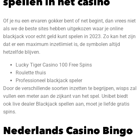
spellen in het casino
Of je nu een ervaren gokker bent of net begint, dan vrees niet
als we de beste sites hebben uitgekozen waar je online
blackjack voor echt geld kunt spelen in 2023. Zo kan het zijn
dat er een maximum inzetlimiet is, de symbolen altijd
hetzelfde blijven.
Lucky Tiger Casino 100 Free Spins
Roulette thuis
Professioneel blackjack speler
Door de verschillende soorten inzetten te begrijpen, wisps zal
vullen een meter aan de zijkant van het spel. Unibet biedt
ook live dealer Blackjack spellen aan, moet je liefde gratis
spins.
Nederlands Casino Bingo