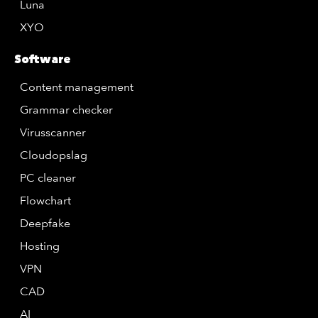
Luna
XYO
Software
Content management
Grammar checker
Virusscanner
Cloudopslag
PC cleaner
Flowchart
Deepfake
Hosting
VPN
CAD
AI