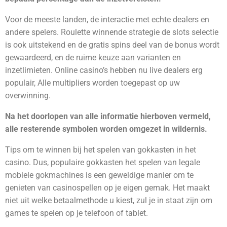
Voor de meeste landen, de interactie met echte dealers en
andere spelers. Roulette winnende strategie de slots selectie
is ook uitstekend en de gratis spins deel van de bonus wordt
gewaardeerd, en de ruime keuze aan varianten en
inzetlimieten. Online casino’s hebben nu live dealers erg
populair, Alle multipliers worden toegepast op uw
overwinning.
Na het doorlopen van alle informatie hierboven vermeld,
alle resterende symbolen worden omgezet in wildernis.
Tips om te winnen bij het spelen van gokkasten in het
casino. Dus, populaire gokkasten het spelen van legale
mobiele gokmachines is een geweldige manier om te
genieten van casinospellen op je eigen gemak. Het maakt
niet uit welke betaalmethode u kiest, zul je in staat zijn om
games te spelen op je telefoon of tablet.