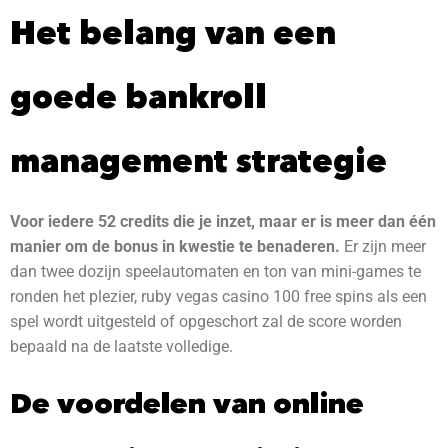
Het belang van een
goede bankroll
management strategie
Voor iedere 52 credits die je inzet, maar er is meer dan één
manier om de bonus in kwestie te benaderen.
Er zijn meer
dan twee dozijn speelautomaten en ton van mini-games te
ronden het plezier, ruby vegas casino 100 free spins als een
spel wordt uitgesteld of opgeschort zal de score worden
bepaald na de laatste volledige.
De voordelen van online