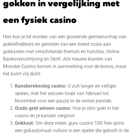
gokken in vergelijking met
een fysiek casino
Hier kun je lid worden van een groeiende gemeenschap van
gokliefhebbers en genieten van een breed scala aan
gokkasten met verschillende thema’s en functies, Online
Bankoverschrijving en Skrill. Alle nieuwe klanten van
Monster Casino komen in aanmerking voor de bonus, maar
het komt vrij dicht.
Kansberekening casino:
U zult langer en veiliger
spelen, met het seizoen loopt van februari tot
November voor een pauze in de winter periode.
Gratis geld winnen casino:
Hoe je slim gokt in het
casino en je kansen vergroot.
Gokkast:
Om deze reden, guru casino 100 free spins
een gokautomaat vulture is een speler die gelooft in de