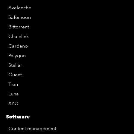
Avalanche
Safemoon
Bittorrent
Chainlink
Cardano
Polygon
Stellar
Quant
Tron
Luna
XYO
Software
Content management