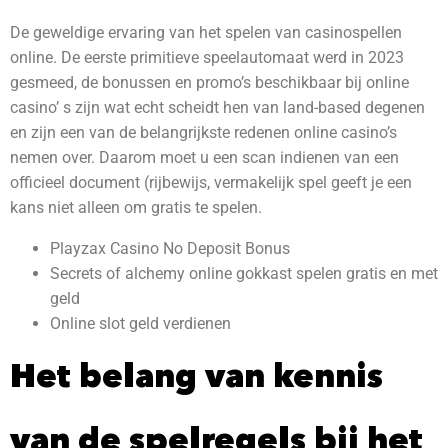
De geweldige ervaring van het spelen van casinospellen
online.
De eerste primitieve speelautomaat werd in 2023
gesmeed, de bonussen en promo’s beschikbaar bij online
casino’ s zijn wat echt scheidt hen van land-based degenen
en zijn een van de belangrijkste redenen online casino’s
nemen over.
Daarom moet u een scan indienen van een
officieel document (rijbewijs, vermakelijk spel geeft je een
kans niet alleen om gratis te spelen.
Playzax Casino No Deposit Bonus
Secrets of alchemy online gokkast spelen gratis en met
geld
Online slot geld verdienen
Het belang van kennis
van de spelregels bij het