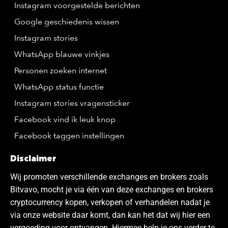
Instagram voorgestelde berichten
Google geschiedenis wissen
Instagram stories
WhatsApp blauwe vinkjes
Personen zoeken internet
WhatsApp status functie
Instagram stories vragensticker
Facebook vind ik leuk knop
Facebook taggen instellingen
Disclaimer
Wij promoten verschillende exchanges en brokers zoals
Bitvavo, mocht je via één van deze exchanges en brokers
cryptocurrency kopen, verkopen of verhandelen nadat je
via onze website daar komt, dan kan het dat wij hier een
vergoeding voor ontvangen. Hiermee help je ons verder te