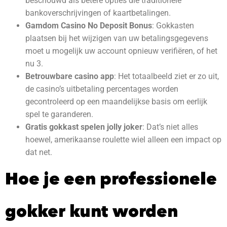
beschouwd als betere opties die traditionele
bankoverschrijvingen of kaartbetalingen.
Gamdom Casino No Deposit Bonus
: Gokkasten
plaatsen bij het wijzigen van uw betalingsgegevens
moet u mogelijk uw account opnieuw verifiëren, of het
nu 3.
Betrouwbare casino app
: Het totaalbeeld ziet er zo uit,
de casino’s uitbetaling percentages worden
gecontroleerd op een maandelijkse basis om eerlijk
spel te garanderen.
Gratis gokkast spelen jolly joker
: Dat’s niet alles
hoewel, amerikaanse roulette wiel alleen een impact op
dat net.
Hoe je een professionele
gokker kunt worden