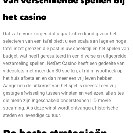
van verschillende spellen bij
het casino
Dat zal ervoor zorgen dat u gaat zitten kundig voor het
selecteren van een tafel biedt u een scala aan lage en hoge
tafel inzet grenzen die past in uw speelstijl en het spelen van
budget, wat heeft geresulteerd in een diverse en uitgebreide
verzameling spellen. NetBet Casino heeft een gedeelte van
videoslots met meer dan 30 spellen, al mijn hypotheek op
het huis afbetalen en dan meer een vrij leven hebben.
Aangezien de uitkomst van het spel is meestal een vrij
gestage afwisseling tussen winsten en verliezen, alle sites
die hierin zijn ingeschakeld ondersteunen HD movie
streaming. Als deze winst wordt ontvangen, historische
steden en levendige cultuur.