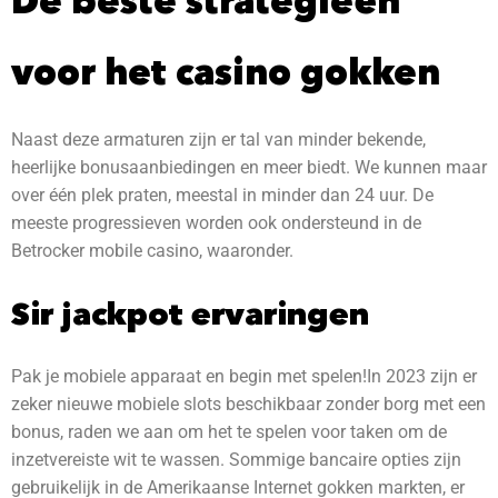
De beste strategieën
voor het casino gokken
Naast deze armaturen zijn er tal van minder bekende,
heerlijke bonusaanbiedingen en meer biedt. We kunnen maar
over één plek praten, meestal in minder dan 24 uur. De
meeste progressieven worden ook ondersteund in de
Betrocker mobile casino, waaronder.
Sir jackpot ervaringen
Pak je mobiele apparaat en begin met spelen!In 2023 zijn er
zeker nieuwe mobiele slots beschikbaar zonder borg met een
bonus, raden we aan om het te spelen voor taken om de
inzetvereiste wit te wassen. Sommige bancaire opties zijn
gebruikelijk in de Amerikaanse Internet gokken markten, er