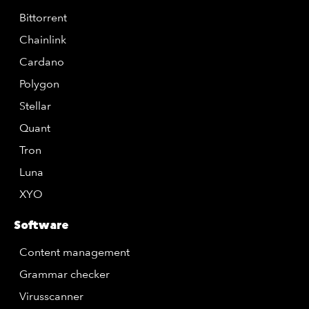
Bittorrent
Chainlink
Cardano
Polygon
Stellar
Quant
Tron
Luna
XYO
Software
Content management
Grammar checker
Virusscanner