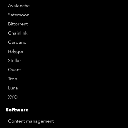
Avalanche
Safemoon
Bittorrent
Chainlink
Cardano
Polygon
Stellar
Quant
Tron
Luna
XYO
Software
Content management