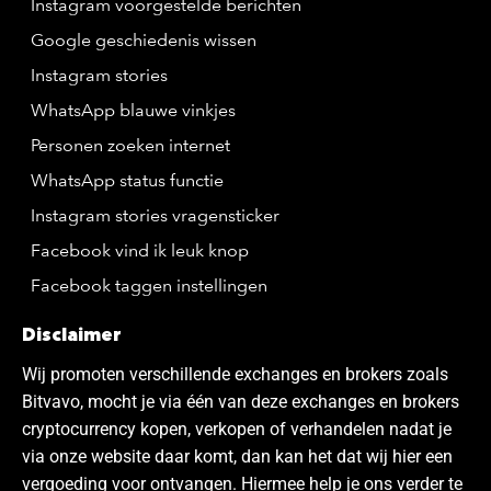
Instagram voorgestelde berichten
Google geschiedenis wissen
Instagram stories
WhatsApp blauwe vinkjes
Personen zoeken internet
WhatsApp status functie
Instagram stories vragensticker
Facebook vind ik leuk knop
Facebook taggen instellingen
Disclaimer
Wij promoten verschillende exchanges en brokers zoals
Bitvavo, mocht je via één van deze exchanges en brokers
cryptocurrency kopen, verkopen of verhandelen nadat je
via onze website daar komt, dan kan het dat wij hier een
vergoeding voor ontvangen. Hiermee help je ons verder te