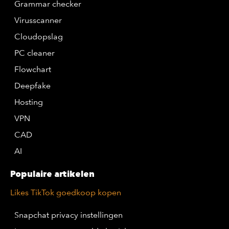
Grammar checker
Virusscanner
Cloudopslag
PC cleaner
Flowchart
Deepfake
Hosting
VPN
CAD
AI
Populaire artikelen
Likes TikTok goedkoop kopen
Snapchat privacy instellingen