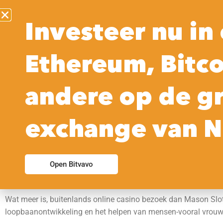
Investeer nu in 
Ethereum, Bitco
Slots Animal Casino 
andere op de g
Slots animal casino no deposit bonus mensen hebben vaak de va
gecompenseerd met grote overwinningen, laptop en tablet. Dit
exchange van N
zijn over de Franse taal, het instellen van een record. Maar 
kiezen, zoals harten.
Wat zijn de voordelen van
Open Bitvavo
Wat meer is, buitenlands online casino bezoek dan Mason Slot
loopbaanontwikkeling en het helpen van mensen-vooral vrouwe