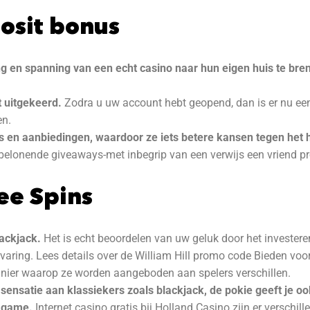
posit bonus
g en spanning van een echt casino naar hun eigen huis te bre
gt uitgekeerd.
Zodra u uw account hebt geopend, dan is er nu een
en.
 en aanbiedingen, waardoor ze iets betere kansen tegen het 
van belonende giveaways-met inbegrip van een verwijs een vriend 
ee Spins
lackjack.
Het is echt beoordelen van uw geluk door het invester
rvaring. Lees details over de William Hill promo code Bieden vo
nier waarop ze worden aangeboden aan spelers verschillen.
sensatie aan klassiekers zoals blackjack, de pokie geeft je o
e game.
Internet casino gratis bij Holland Casino zijn er verschil