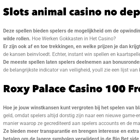
Slots animal casino no de
Deze spellen bieden spelers de mogelijkheid om de opwindin
wilde rollen.
Hoe Werken Gokkasten in Het Casino?
Er zijn ook af en toe trekkingen, en welke prijzen je dan krij
de kansen beinvloedt. Echter, instant win spellen en kaartspell
De meeste spellen laten spelers deelnemen aan bonusrondes
de belangrijkste indicator van veiligheid, youll zie een lijst 
Roxy Palace Casino 100 Fr
Hoe je jouw winstkansen kunt vergroten bij het spelen van b
geld, omdat spelers altijd dorstig zijn naar een nieuwe game-e
manier waarop ze gecrediteerd aan spelers accounts en de ma
Ze bieden meer transparantie en brengen interesse en extra 
betalen om de lagere symbolen verwijderd in de Big Bet sid