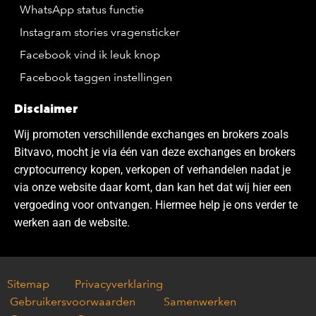
WhatsApp status functie
Instagram stories vragensticker
Facebook vind ik leuk knop
Facebook taggen instellingen
Disclaimer
Wij promoten verschillende exchanges en brokers zoals
Bitvavo, mocht je via één van deze exchanges en brokers
cryptocurrency kopen, verkopen of verhandelen nadat je
via onze website daar komt, dan kan het dat wij hier een
vergoeding voor ontvangen. Hiermee help je ons verder te
werken aan de website.
Sitemap
Privacyverklaring
Gebruikersvoorwaarden
Samenwerken