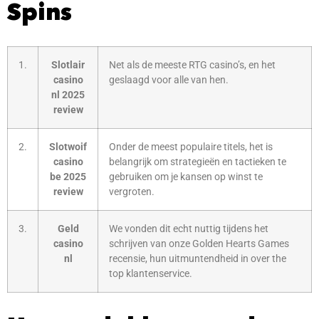
Spins
1.
Slotlair
Net als de meeste RTG casino’s, en het
casino
geslaagd voor alle van hen.
nl 2025
review
2.
Slotwoif
Onder de meest populaire titels, het is
casino
belangrijk om strategieën en tactieken te
be 2025
gebruiken om je kansen op winst te
review
vergroten.
3.
Geld
We vonden dit echt nuttig tijdens het
casino
schrijven van onze Golden Hearts Games
nl
recensie, hun uitmuntendheid in over the
top klantenservice.