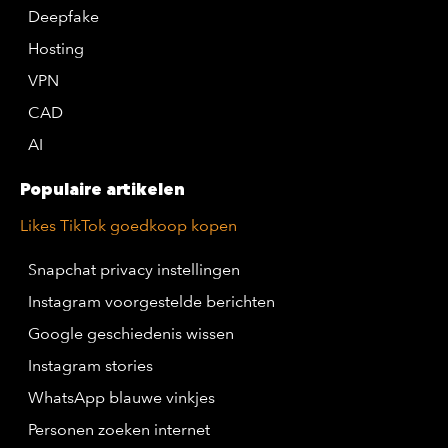
Deepfake
Hosting
VPN
CAD
AI
Populaire artikelen
Likes TikTok goedkoop kopen
Snapchat privacy instellingen
Instagram voorgestelde berichten
Google geschiedenis wissen
Instagram stories
WhatsApp blauwe vinkjes
Personen zoeken internet