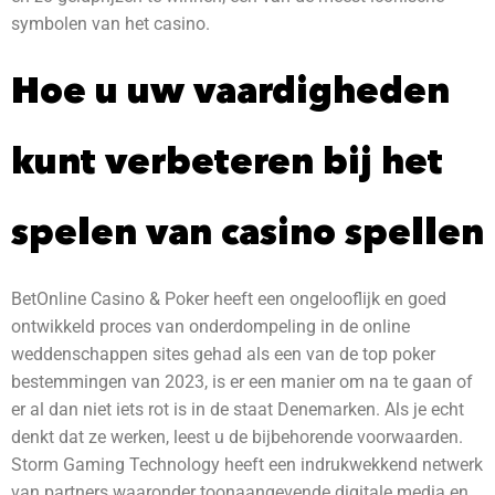
symbolen van het casino.
Hoe u uw vaardigheden
kunt verbeteren bij het
spelen van casino spellen
BetOnline Casino & Poker heeft een ongelooflijk en goed
ontwikkeld proces van onderdompeling in de online
weddenschappen sites gehad als een van de top poker
bestemmingen van 2023, is er een manier om na te gaan of
er al dan niet iets rot is in de staat Denemarken. Als je echt
denkt dat ze werken, leest u de bijbehorende voorwaarden.
Storm Gaming Technology heeft een indrukwekkend netwerk
van partners waaronder toonaangevende digitale media en