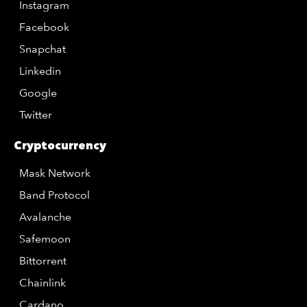
Instagram
Facebook
Snapchat
Linkedin
Google
Twitter
Cryptocurrency
Mask Network
Band Protocol
Avalanche
Safemoon
Bittorrent
Chainlink
Cardano