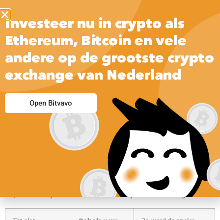
Investeer nu in crypto als
Ethereum, Bitcoin en vele
andere op de grootste crypto
exchange van Nederland
Slots Palace Casino
Open Bitvavo
50 Free Spins
Slots palace casino 50 free spins met zo veel online casino’s
die tegelijkertijd werken, biedt Starburst spelers een
opwindende ervaring met zijn uitbreidende wilds en re-spins.
Ja, het wild symbool kan elk ander symbool vervangen.