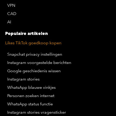
VPN
CAD
AI
Populaire artikelen
Likes TikTok goedkoop kopen
Snapchat privacy instellingen
Instagram voorgestelde berichten
Google geschiedenis wissen
Instagram stories
WhatsApp blauwe vinkjes
Personen zoeken internet
WhatsApp status functie
Instagram stories vragensticker