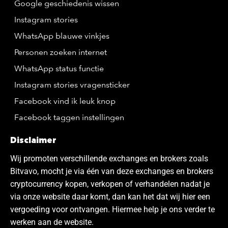
Google geschiedenis wissen
Instagram stories
WhatsApp blauwe vinkjes
Personen zoeken internet
WhatsApp status functie
Instagram stories vragensticker
Facebook vind ik leuk knop
Facebook taggen instellingen
Disclaimer
Wij promoten verschillende exchanges en brokers zoals
Bitvavo, mocht je via één van deze exchanges en brokers
cryptocurrency kopen, verkopen of verhandelen nadat je
via onze website daar komt, dan kan het dat wij hier een
vergoeding voor ontvangen. Hiermee help je ons verder te
werken aan de website.