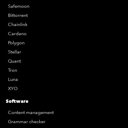
Safemoon
Bittorrent
Chainlink
Cardano
Polygon
Stellar
Quant
Tron
Luna
XYO
Software
Content management
Grammar checker