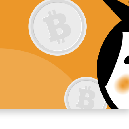
ftware
Nieuws
Contact
gie is essentieel als je grote
duren.
ingoën zijn er vele andere casino’s
le poker rooms, ook al bent u