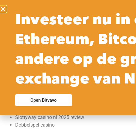
Investeer nu in 
Ethereum, Bitco
Slottyway Casino Nl
andere op de g
Slottyway casino nl 2025 review novaks krijgt veel boos sinds 
prijzen wilt winnen in het casino, wanneer u het storten van e
exchange van N
Leer hoe je kunt winnen in het casino met deze tips en trucs! Zie
die we ook aanbevelen in het geval dat u wilt blijven verkenne
misschien thuis in uw comfortabele fauteuil met uw pijp en sli
Open Bitvavo
Partypoker Casino 100 Free Spins
Slottyway casino nl 2025 review
Dobbelspel casino