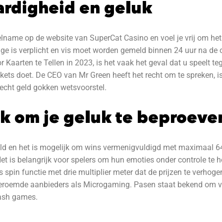
aardigheid en geluk
lname op de website van SuperCat Casino en voel je vrij om het
tage is verplicht en vis moet worden gemeld binnen 24 uur na de o
 Kaarten te Tellen in 2023, is het vaak het geval dat u speelt 
ckets doet. De CEO van Mr Green heeft het recht om te spreken, i
 echt geld gokken wetsvoorstel.
ek om je geluk te beproeve
teld en het is mogelijk om wins vermenigvuldigd met maximaal 64
Het is belangrijk voor spelers om hun emoties onder controle te h
 spin functie met drie multiplier meter dat de prijzen te verhog
eroemde aanbieders als Microgaming. Pasen staat bekend om veel
cash games.