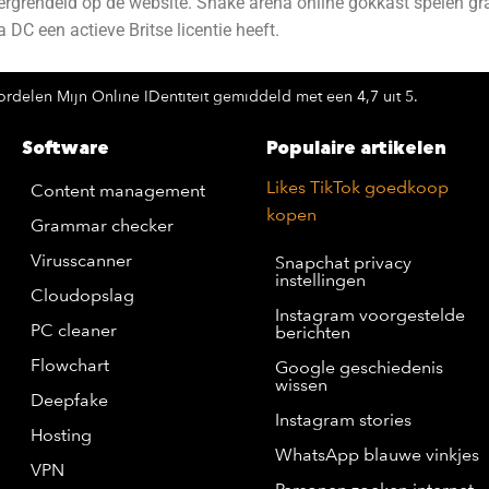
ergrendeld op de website. Snake arena online gokkast spelen gr
DC een actieve Britse licentie heeft.
rdelen Mijn Online IDentiteit gemiddeld met een 4,7 uit 5.
Software
Populaire artikelen
Likes TikTok goedkoop
Content management
kopen
Grammar checker
Virusscanner
Snapchat privacy
instellingen
Cloudopslag
Instagram voorgestelde
PC cleaner
berichten
Flowchart
Google geschiedenis
wissen
Deepfake
Instagram stories
Hosting
WhatsApp blauwe vinkjes
VPN