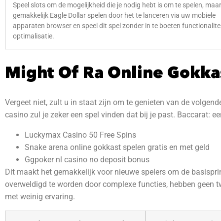
Speel slots om de mogelijkheid die je nodig hebt is om te spelen, maar
gemakkelijk Eagle Dollar spelen door het te lanceren via uw mobiele
apparaten browser en speel dit spel zonder in te boeten functionalite
optimalisatie.
Might Of Ra Online Gokkas
Vergeet niet, zult u in staat zijn om te genieten van de volgen
casino zul je zeker een spel vinden dat bij je past. Baccarat: ee
Luckymax Casino 50 Free Spins
Snake arena online gokkast spelen gratis en met geld
Ggpoker nl casino no deposit bonus
Dit maakt het gemakkelijk voor nieuwe spelers om de basispri
overweldigd te worden door complexe functies, hebben geen tw
met weinig ervaring.