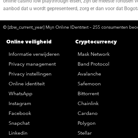
online casino low playthrough eisen, zijn de meeste fondsen v
aanbod dat u wordt gepresenteerd, zorg er dan voor dat Bogota 
© [zbw_current_year] Mijn Online IDentiteit – 255 consumenten beoo
Online veiligheid
Cryptocurrency
Informatie verwijderen
Mask Network
Privacy management
Band Protocol
Privacy instellingen
Avalanche
Online identiteit
Safemoon
WhatsApp
Bittorrent
Instagram
Chainlink
Facebook
Cardano
Snapchat
Polygon
Linkedin
Stellar