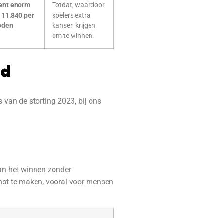
ment enorm
Totdat, waardoor
 11,840 per
spelers extra
boden
kansen krijgen
om te winnen.
ld
s van de storting 2023, bij ons
van het winnen zonder
inst te maken, vooral voor mensen