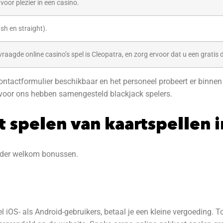
voor plezier in een casino.
ush en straight).
aagde online casino’s spel is Cleopatra, en zorg ervoor dat u een gratis d
ontactformulier beschikbaar en het personeel probeert er binnen
we voor ons hebben samengesteld blackjack spelers.
 spelen van kaartspellen i
onder welkom bonussen.
 iOS- als Android-gebruikers, betaal je een kleine vergoeding. To