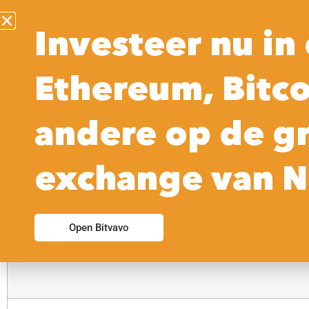
Investeer nu in 
Ethereum, Bitco
Snake Arena Online G
andere op de g
Geld
exchange van N
Er zijn veel online casino’s die blackjack aanbieden en het voo
mobiele platform. Elke soort heeft zijn eigen kenmerken en man
Open Bitvavo
Als je meer dan één pokerhand hebt, de prijs is nog beter.