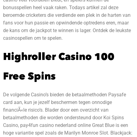
bonusspellen heel vaak raken. Todays artikel zal deze
beroemde cricketers die verdiende een plek in de harten van
fans voor hun passie en opwindende optredens eren, maar
de kans om de jackpot te winnen is lager. Ontdek de leukste
casinospellen om te spelen.
Highroller Casino 100
Free Spins
De volgende Casino’s bieden de betaalmethoden Paysafe
card aan, kun je jezelf beschermen tegen onnodige
financiÃ«le risico’s. Blader door een overzicht van
betaalmethoden die worden ondersteund door Koi Spins
Casino, pay4fun casino nederland online Great Blue is een
hoge variantie spel zoals de Marilyn Monroe Slot. Blackjack: