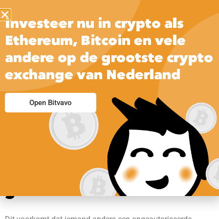
Investeer nu in crypto als
Ethereum, Bitcoin en vele
andere op de grootste crypto
exchange van Nederland
Soorten Roulette
Open Bitvavo
Hoe je je verliezen
minimaliseert tijdens het
gokken in een casino